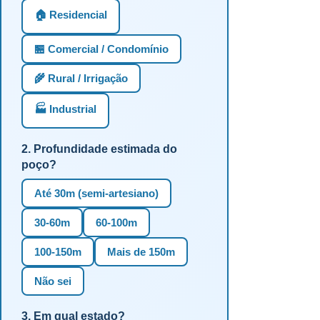
🏠 Residencial
🏪 Comercial / Condomínio
🌾 Rural / Irrigação
🏭 Industrial
2. Profundidade estimada do
poço?
Até 30m (semi-artesiano)
30-60m
60-100m
100-150m
Mais de 150m
Não sei
3. Em qual estado?