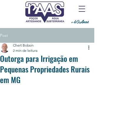
+40Anos
Post
Chert Bobsin
2 min de leitura
Outorga para Irrigação em
Pequenas Propriedades Rurais
em MG