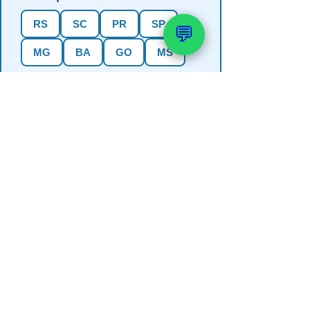
RS
SC
PR
SP
💬
MG
BA
GO
MS
4. Precisa de outorga + análise de
água?
✅ Sim (recomendado)
Não, só perfuração
Não sei se preciso