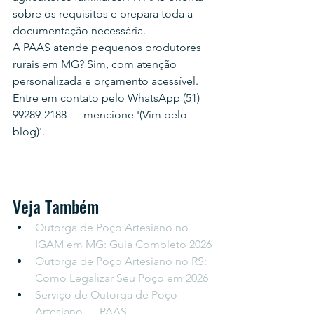
sobre os requisitos e prepara toda a 
documentação necessária.
A PAAS atende pequenos produtores 
rurais em MG? Sim, com atenção 
personalizada e orçamento acessível. 
Entre em contato pelo WhatsApp (51) 
99289-2188 — mencione '(Vim pelo 
blog)'.
Veja Também
Outorga de Poço Artesiano no 
IGAM em MG: Guia Completo 2026
Outorga de Poço Artesiano no RS: 
Como Legalizar Seu Poço em 2026
Serviço de Outorga de Poço 
Artesiano — PAAS