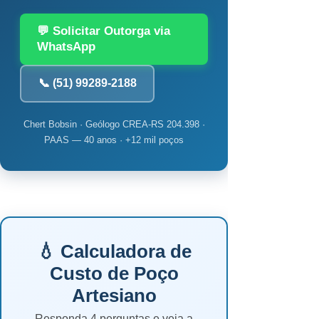
💬 Solicitar Outorga via
WhatsApp
📞 (51) 99289-2188
Chert Bobsin · Geólogo CREA-RS 204.398 ·
PAAS — 40 anos · +12 mil poços
💧 Calculadora de
Custo de Poço
Artesiano
Responda 4 perguntas e veja a