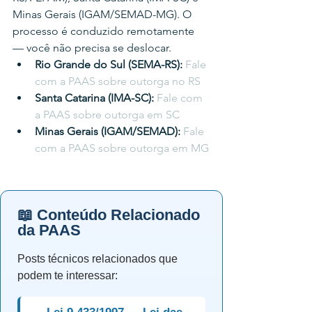
Minas Gerais (IGAM/SEMAD-MG). O 
processo é conduzido remotamente 
— você não precisa se deslocar.
Rio Grande do Sul (SEMA-RS): 
Fale 
com a PAAS sobre outorga no RS
Santa Catarina (IMA-SC): 
Fale com 
a PAAS sobre outorga em SC
Minas Gerais (IGAM/SEMAD): 
Fale 
com a PAAS sobre outorga em MG
📖 Conteúdo Relacionado
da PAAS
Posts técnicos relacionados que
podem te interessar: