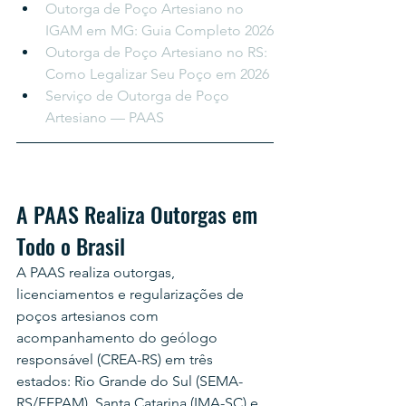
Outorga de Poço Artesiano no 
IGAM em MG: Guia Completo 2026
Outorga de Poço Artesiano no RS: 
Como Legalizar Seu Poço em 2026
Serviço de Outorga de Poço 
Artesiano — PAAS
A PAAS Realiza Outorgas em 
Todo o Brasil
A PAAS realiza outorgas, 
licenciamentos e regularizações de 
poços artesianos com 
acompanhamento do geólogo 
responsável (CREA-RS) em três 
estados: Rio Grande do Sul (SEMA-
RS/FEPAM), Santa Catarina (IMA-SC) e 