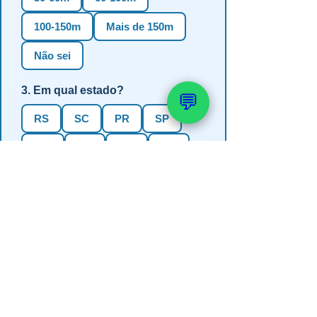
100-150m
Mais de 150m
Não sei
3. Em qual estado?
💬
RS
SC
PR
SP
MG
BA
GO
MS
4. Precisa de outorga + análise de
água?
✅ Sim (recomendado)
Não, só perfuração
Não sei se preciso