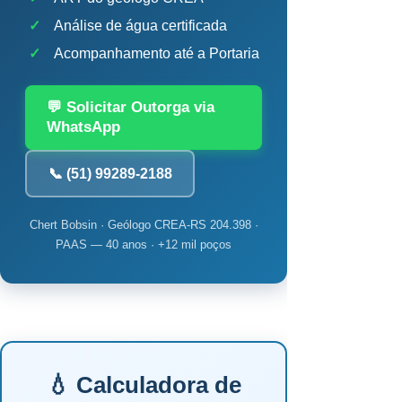
✓
Análise de água certificada
✓
Acompanhamento até a Portaria
💬 Solicitar Outorga via
WhatsApp
📞 (51) 99289-2188
Chert Bobsin · Geólogo CREA-RS 204.398 ·
PAAS — 40 anos · +12 mil poços
💧 Calculadora de