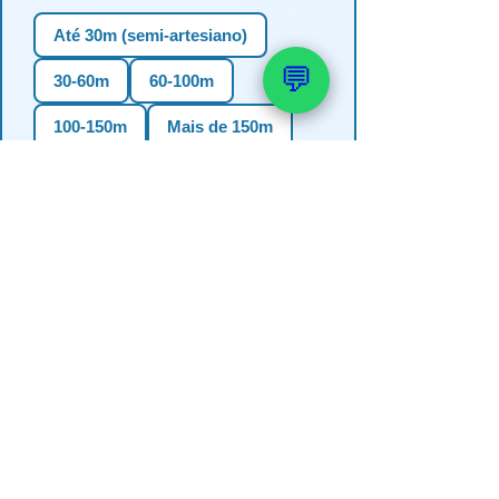
Até 30m (semi-artesiano)
💬
30-60m
60-100m
100-150m
Mais de 150m
Não sei
3. Em qual estado?
RS
SC
PR
SP
MG
BA
GO
MS
4. Precisa de outorga + análise de
água?
✅ Sim (recomendado)
Não, só perfuração