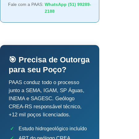
Fale com a PAAS:
WhatsApp (51) 99289-
2188
🎯 Precisa de Outorga
para seu Poço?
PAAS conduz todo o processo
junto a SEMA, IGAM, SP Águas,
INEMA e SAGESC. Geólogo
CREA-RS responsável técnico,
+12 mil poços licenciados.
✓
Estudo hidrogeológico incluído
✓
ART do geólogo CREA