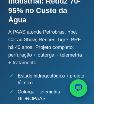
Industrial: Reduz 70-
95% no Custo da
Água
A PAAS atende Petrobras, Ypê,
Cacau Show, Renner, Tigre, BRF
há 40 anos. Projeto completo:
perfuração + outorga + telemetria
+ tratamento.
✓
Estudo hidrogeológico + projeto
técnico
💬
✓
Outorga + telemetria
HIDROPAAS
✓
Tratamento por engenheiro
químico
✓
Payback típico 12-36 meses