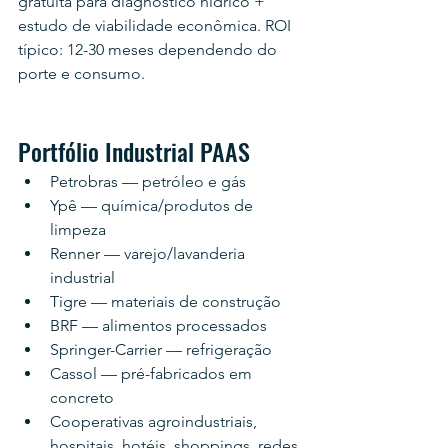
gratuita para diagnóstico hídrico + 
estudo de viabilidade econômica. ROI 
típico: 12-30 meses dependendo do 
porte e consumo.
Portfólio Industrial PAAS
Petrobras — petróleo e gás
Ypê — química/produtos de 
limpeza
Renner — varejo/lavanderia 
industrial
Tigre — materiais de construção
BRF — alimentos processados
Springer-Carrier — refrigeração
Cassol — pré-fabricados em 
concreto
Cooperativas agroindustriais, 
hospitais, hotéis, shoppings, redes 