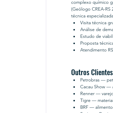
complexo químico gr
(Geólogo CREA-RS 20
técnica especializad
Visita técnica g
Análise de dema
Estudo de viabi
Proposta técnic
Atendimento RS
Outros Clientes
Petrobras — pet
Cacau Show — a
Renner — varejo 
Tigre — materia
BRF — alimento