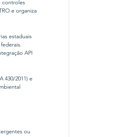
 controles 
TRO e organiza 
ias estaduais 
ederais. 
ntegração API 
 430/2011) e 
mbiental 
tergentes ou 