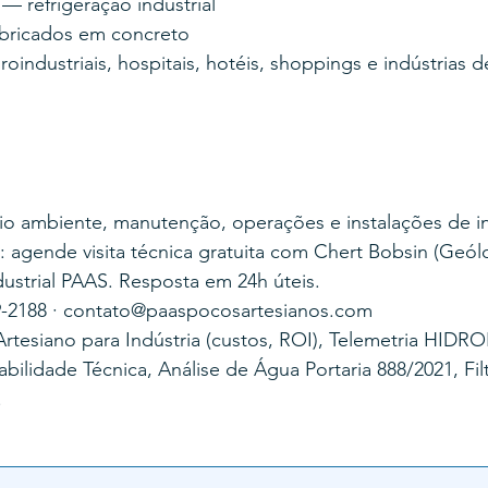
 — refrigeração industrial
abricados em concreto
oindustriais, hospitais, hotéis, shoppings e indústrias 
io ambiente, manutenção, operações e instalações de in
: agende visita técnica gratuita com Chert Bobsin (Ge
dustrial PAAS. Resposta em 24h úteis.
9-2188 · contato@paaspocosartesianos.com
rtesiano para Indústria (custos, ROI), Telemetria HIDR
lidade Técnica, Análise de Água Portaria 888/2021, Filt
.