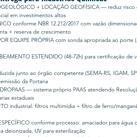
GEOLÓGICO + LOCAÇÃO GEOFÍSICA — reduz risco d
cial em investimentos altos
O conforme NBR 12.212/2017 com vazão dimensionad
ta + reserva de crescimento
R EQUIPE PRÓPRIA com sonda apropriada ao porte (
AMENTO ESTENDIDO (48-72h) para certificação de v
ida junto ao órgão competente (SEMA-RS, IGAM, SP 
emissão da Portaria
DROPAAS — sistema próprio PAAS atendendo Resoluç
rias estaduais
industrial: filtros multimídia + filtro de ferro/manga
ECÍFICO conforme processo: amaciador para água d
a deionizada, UV para esterilização