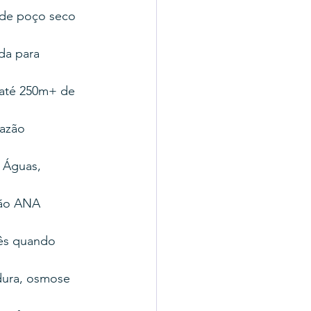
e poço seco 
a para 
até 250m+ de 
azão 
Águas, 
ão ANA 
nês quando 
ura, osmose 