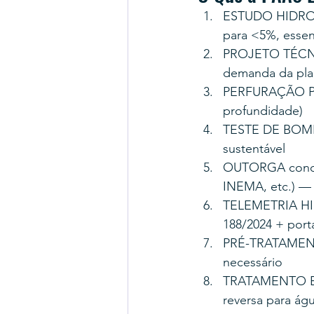
ESTUDO HIDRO
para <5%, essen
PROJETO TÉCNIC
demanda da plan
PERFURAÇÃO PO
profundidade)
TESTE DE BOMBE
sustentável
OUTORGA conduz
INEMA, etc.) — 
TELEMETRIA HI
188/2024 + porta
PRÉ-TRATAMENTO 
necessário
TRATAMENTO ESP
reversa para águ