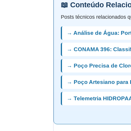
📖 Conteúdo Relaci
Posts técnicos relacionados q
→ Análise de Água: Port
→ CONAMA 396: Classi
→ Poço Precisa de Clo
→ Poço Artesiano para 
→ Telemetria HIDROPAA