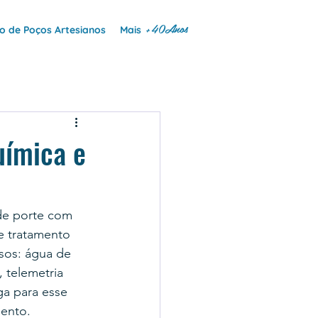
+40Anos
 de Poços Artesianos
Mais
uímica e
de porte com 
e tratamento 
sos: água de 
 telemetria 
a para esse 
ento.