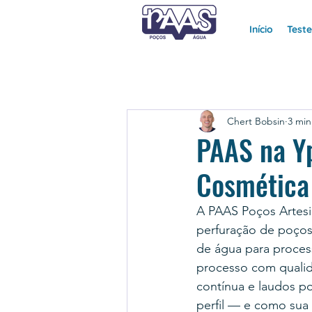
Início
Test
Chert Bobsin
3 min
PAAS na Yp
Cosmética
A PAAS Poços Artesi
perfuração de poços
de água para process
processo com qualid
contínua e laudos p
perfil — e como su