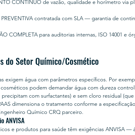
 CONTÍNUO de vazão, qualidade e horímetro via pla
EVENTIVA contratada com SLA — garantia de contin
OMPLETA para auditorias internas, ISO 14001 e órg
es do Setor Químico/Cosmético
cas exigem água com parâmetros específicos. Por exempl
e cosméticos podem demandar água com dureza control
 precipitam com surfactantes) e sem cloro residual (qu
 PAAS dimensiona o tratamento conforme a especificação
Engenheiro Químico CRQ parceiro.
io ANVISA
ticos e produtos para saúde têm exigências ANVISA — 