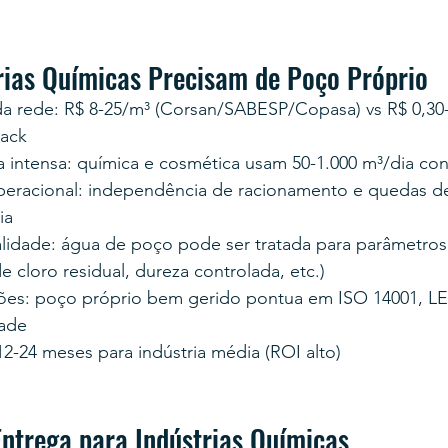
rias Químicas Precisam de Poço Próprio
a rede: R$ 8-25/m³ (Corsan/SABESP/Copasa) vs R$ 0,30
ack
 intensa: química e cosmética usam 50-1.000 m³/dia co
eracional: independência de racionamento e quedas d
ia
lidade: água de poço pode ser tratada para parâmetros 
de cloro residual, dureza controlada, etc.)
ções: poço próprio bem gerido pontua em ISO 14001, LEE
dade
12-24 meses para indústria média (ROI alto)
ntrega para Indústrias Químicas