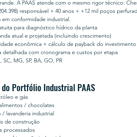
ande. A PAAS atende com o mesmo rigor técnico: Cher
4.398) responsável + 40 anos + +12 mil poços perfura
a em conformidade industrial.
ratuita para diagnóstico hídrico da planta
nda atual e projetada (incluindo crescimento)
lidade econômica + cálculo de payback do investimento
a detalhada com cronograma e custos por etapa
, SC, MG, SP, BA, GO, PR
 do Portfólio Industrial PAAS
róleo e gás
limentos / chocolates
/ lavanderia industrial
is de construção
s processados