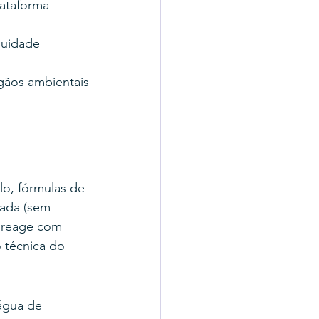
taforma 
uidade 
ãos ambientais
o, fórmulas de 
ada (sem 
e reage com 
 técnica do 
água de 