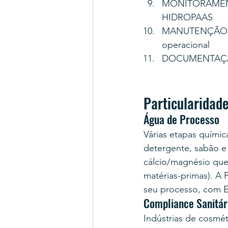
MONITORAMENTO
HIDROPAAS
MANUTENÇÃO PR
operacional
DOCUMENTAÇÃO C
Particularidad
Água de Processo
Várias etapas quími
detergente, sabão 
cálcio/magnésio que
matérias-primas). A
seu processo, com 
Compliance Sanitár
Indústrias de cosmé