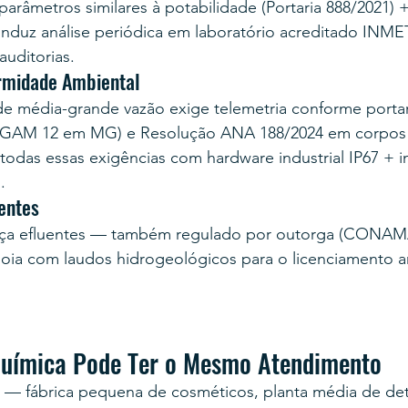
arâmetros similares à potabilidade (Portaria 888/2021) +
onduz análise periódica em laboratório acreditado INME
uditorias.
rmidade Ambiental
de média-grande vazão exige telemetria conforme portar
IGAM 12 em MG) e Resolução ANA 188/2024 em corpos f
das essas exigências com hardware industrial IP67 + i
.
entes
ança efluentes — também regulado por outorga (CONAMA
poia com laudos hidrogeológicos para o licenciamento a
Química Pode Ter o Mesmo Atendimento
 — fábrica pequena de cosméticos, planta média de de