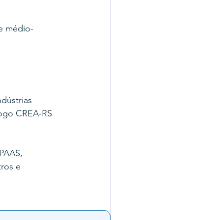
de médio-
dústrias 
ólogo CREA-RS 
OPAAS, 
ros e 