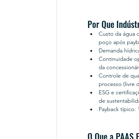
Por Que Indúst
Custo da água d
poço após payb
Demanda hídrica
Continuidade op
da concessionár
Controle de qua
processo (livre 
ESG e certifica
de sustentabili
Payback típico: 
O Que a PAAS E