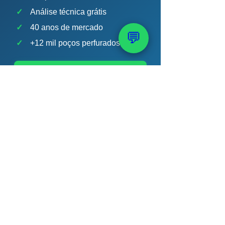
✓
Análise técnica grátis
✓
40 anos de mercado
💬
✓
+12 mil poços perfurados
💬 Falar Agora no
WhatsApp
📞 (51) 99289-2188
Chert Bobsin · Geólogo CREA-RS 204.398 ·
PAAS — 40 anos · +12 mil poços
📚 Veja também: