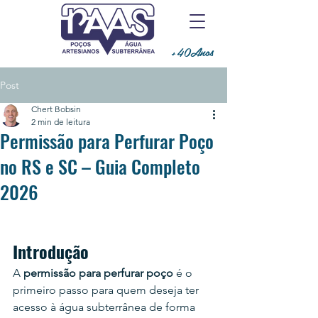
+40Anos
Post
Chert Bobsin
2 min de leitura
Permissão para Perfurar Poço
no RS e SC – Guia Completo
2026
Introdução
A 
permissão para perfurar poço
 é o 
primeiro passo para quem deseja ter 
acesso à água subterrânea de forma 