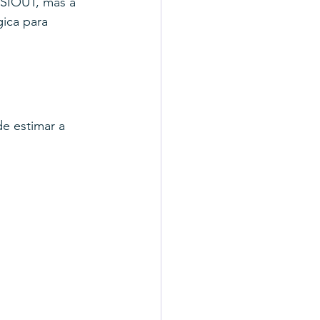
SIOUT, mas a 
gica para 
e estimar a 