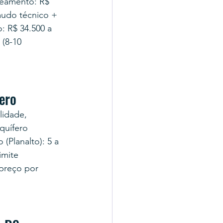
beamento: R$ 
audo técnico + 
: R$ 34.500 a 
 (8-10 
ero
lidade, 
quífero 
 (Planalto): 5 a 
imite 
preço por 