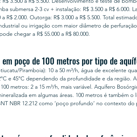
i): R$ 3.500 a R$ 5.500. Desenvolvimento e teste de bom
mba submersa 2-3 cv + instalação: R$ 3.500 a R$ 6.000. L
 a R$ 2.000. Outorga: R$ 3.000 a R$ 5.500. Total estimado
industrial ou irrigação com maior diâmetro de perfuração
pode chegar a R$ 55.000 a R$ 80.000.
 em poço de 100 metros por tipo de aquíf
tiucatu/Piramboia): 10 a 50 m³/h, água de excelente qua
2°C e 45°C dependendo da profundidade e da região. A
 100 metros: 2 a 15 m³/h, mais variável. Aquífero Bosórgio
mineralizada em algumas áreas. 100 metros é também o l
BNT NBR 12.212 como ‘poço profundo’ no contexto do 