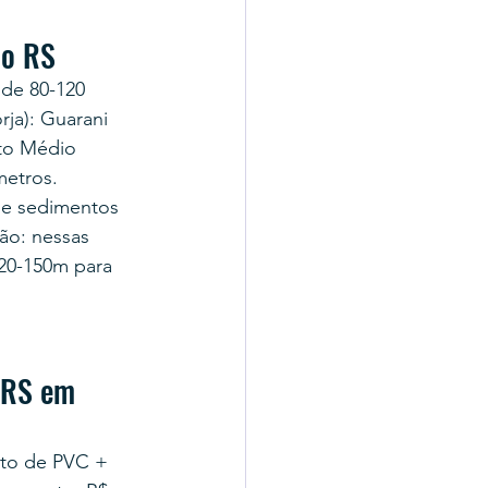
no RS
 de 80-120 
ja): Guarani 
lto Médio 
metros. 
de sedimentos 
o: nessas 
20-150m para 
 RS em 
nto de PVC + 