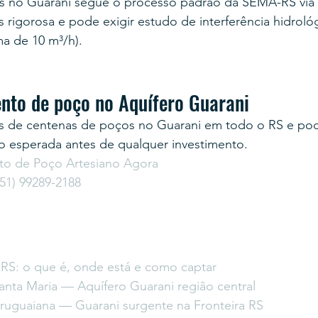
s no Guarani segue o processo padrão da SEMA-RS via 
s rigorosa e pode exigir estudo de interferência hidroló
a de 10 m³/h).
ento de poço no Aquífero Guarani
 de centenas de poços no Guarani em todo o RS e pod
o esperada antes de qualquer investimento.
to de Poço Artesiano Agora
1) 99289-2188
 RS: o que é, onde está e como captar
anta Maria — Aquífero Guarani região central
ruguaiana — Guarani surgente na Fronteira RS