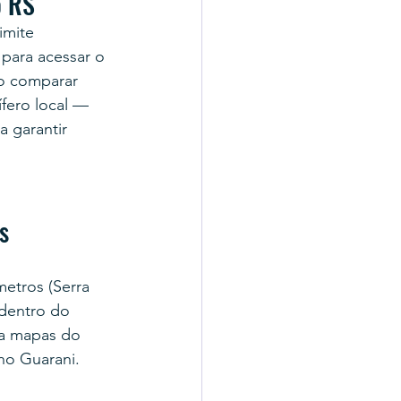
o RS
imite 
para acessar o 
ao comparar 
fero local — 
 garantir 
s
etros (Serra 
 dentro do 
ta mapas do 
no Guarani.