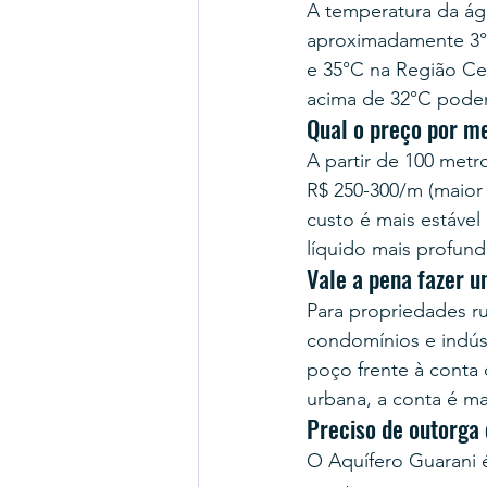
A temperatura da ág
aproximadamente 3°C
e 35°C na Região Cen
acima de 32°C podem
Qual o preço por m
A partir de 100 metr
R$ 250-300/m (maior 
custo é mais estável 
líquido mais profund
Vale a pena fazer 
Para propriedades ru
condomínios e indúst
poço frente à conta 
urbana, a conta é ma
Preciso de outorga
O Aquífero Guarani é