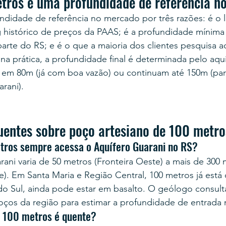
tros é uma profundidade de referência n
ndidade de referência no mercado por três razões: é o l
histórico de preços da PAAS; é a profundidade mínima 
arte do RS; e é o que a maioria dos clientes pesquisa 
a prática, a profundidade final é determinada pelo aquí
em 80m (já com boa vazão) ou continuam até 150m (para
rani).
uentes sobre poço artesiano de 100 metro
ros sempre acessa o Aquífero Guarani no RS?
ni varia de 50 metros (Fronteira Oeste) a mais de 300 m
e). Em Santa Maria e Região Central, 100 metros já está
do Sul, ainda pode estar em basalto. O geólogo consul
os da região para estimar a profundidade de entrada 
a 100 metros é quente?