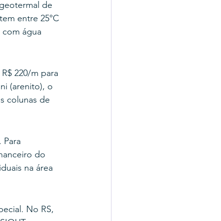
geotermal de 
tem entre 25°C 
s com água 
e R$ 220/m para 
 (arenito), o 
as colunas de 
?
 Para 
nanceiro do 
duais na área 
pecial. No RS, 