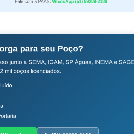
Fale com a PAAS:
WhatsApp (51) 99289-2188
torga para seu Poço?
esso junto a SEMA, IGAM, SP Águas, INEMA e SA
2 mil poços licenciados.
luído
da
ortaria