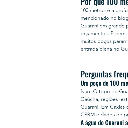
Por que 100 me
100 metros é a profu
mencionado no blog 
Guarani em grande p
orçamentos. Porém, n
muitos poços param 
entrada plena no Gua
Perguntas freq
Um poço de 100 met
Não. O topo do Guara
Gaúcha, regiões lest
Guarani. Em Caxias 
CPRM e dados de poç
A água do Guarani 