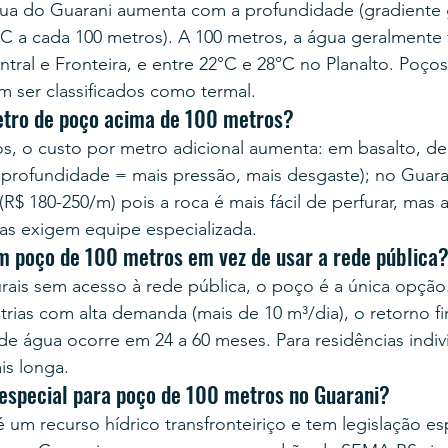
ua do Guarani aumenta com a profundidade (gradiente 
 a cada 100 metros). A 100 metros, a água geralmente 
tral e Fronteira, e entre 22°C e 28°C no Planalto. Poço
 ser classificados como termal.
etro de poço acima de 100 metros?
os, o custo por metro adicional aumenta: em basalto, d
profundidade = mais pressão, mais desgaste); no Guarani
(R$ 180-250/m) pois a roca é mais fácil de perfurar, mas 
as exigem equipe especializada.
um poço de 100 metros em vez de usar a rede pública
rais sem acesso à rede pública, o poço é a única opção.
rias com alta demanda (mais de 10 m³/dia), o retorno fi
de água ocorre em 24 a 60 meses. Para residências indivi
is longa.
 especial para poço de 100 metros no Guarani?
 um recurso hídrico transfronteiriço e tem legislação es