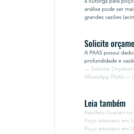
a outorga para poço
análise pode ser mai
grandes vazões (acim
Solicite orçam
A PAAS possui dados
profundidade e vazã
→ Solicitar Orçamen
WhatsApp PAAS — (5
Leia também
Aquífero Guarani no
Poço artesiano em S
Poço artesiano em U