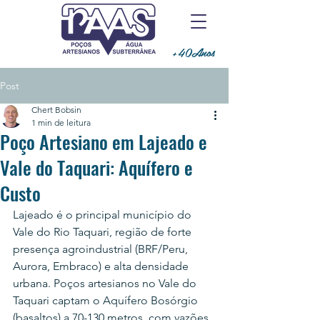
+40Anos
Post
Chert Bobsin
1 min de leitura
Poço Artesiano em Lajeado e
Vale do Taquari: Aquífero e
Custo
Lajeado é o principal município do 
Vale do Rio Taquari, região de forte 
presença agroindustrial (BRF/Peru, 
Aurora, Embraco) e alta densidade 
urbana. Poços artesianos no Vale do 
Taquari captam o Aquífero Bosórgio 
(basaltos) a 70-130 metros, com vazões 