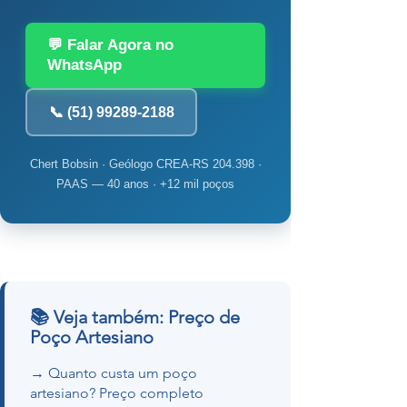
💬 Falar Agora no
WhatsApp
📞 (51) 99289-2188
Chert Bobsin · Geólogo CREA-RS 204.398 ·
PAAS — 40 anos · +12 mil poços
📚 Veja também: Preço de
Poço Artesiano
→ Quanto custa um poço
artesiano? Preço completo