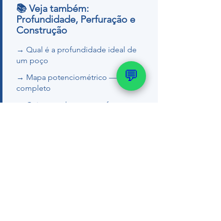
📚 Veja também:
Profundidade, Perfuração e
Construção
→ Qual é a profundidade ideal de
um poço
💬
→ Mapa potenciométrico — guia
completo
→ Guia completo pra perfurar poço
residencial
→ Como funciona um poço
artesiano
Quer um orçamento ou tirar dúvidas
com nosso geólogo?
💬 WhatsApp (51) 99289-
2188