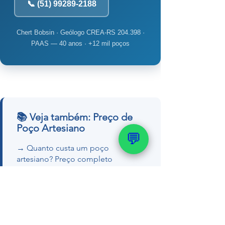
📞 (51) 99289-2188
Chert Bobsin · Geólogo CREA-RS 204.398 ·
PAAS — 40 anos · +12 mil poços
📚 Veja também: Preço de
Poço Artesiano
💬
→ Quanto custa um poço
artesiano? Preço completo
→ Quanto custa um poço semi-
artesiano de 50m
→ Quanto custa uma outorga de
poço artesiano