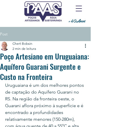
+40Anos
Post
Chert Bobsin
2 min de leitura
Poço Artesiano em Uruguaiana:
Aquífero Guarani Surgente e
Custo na Fronteira
Uruguaiana é um dos melhores pontos 
de captação do Aquífero Guarani no 
RS. Na região da fronteira oeste, o 
Guarani aflora próximo à superfície e é 
encontrado a profundidades 
relativamente menores (150-280m), 
com água quente de 40 a 55°C e alta 