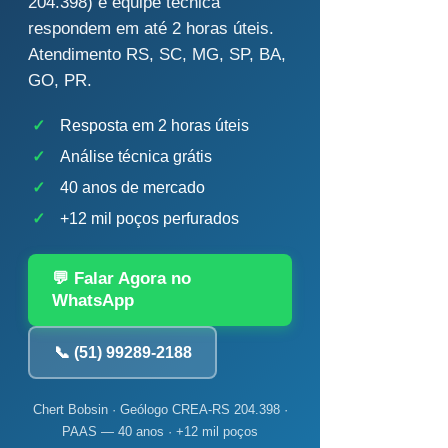
204.398) e equipe técnica
respondem em até 2 horas úteis.
Atendimento RS, SC, MG, SP, BA,
GO, PR.
✓
Resposta em 2 horas úteis
✓
Análise técnica grátis
✓
40 anos de mercado
✓
+12 mil poços perfurados
💬 Falar Agora no
WhatsApp
📞 (51) 99289-2188
Chert Bobsin · Geólogo CREA-RS 204.398 ·
PAAS — 40 anos · +12 mil poços