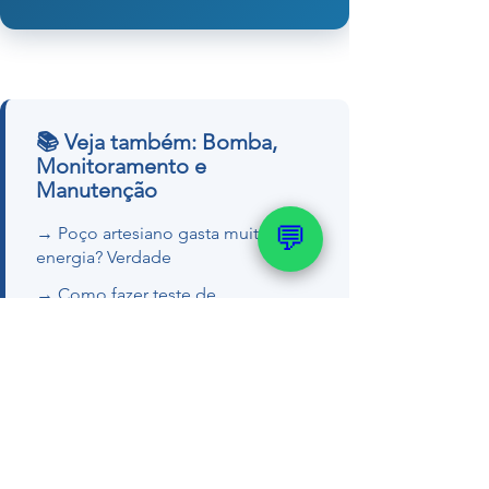
📚 Veja também: Bomba,
Monitoramento e
Manutenção
💬
→ Poço artesiano gasta muita
energia? Verdade
→ Como fazer teste de
bombeamento
→ Sensor de nível pra poço
artesiano
→ Como medir o nível do poço
Quer um orçamento ou tirar dúvidas