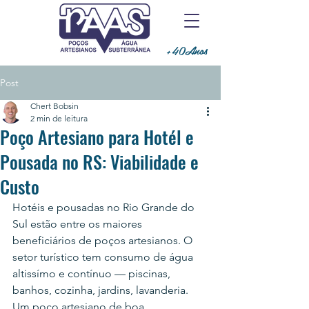
+40Anos
Post
Chert Bobsin
2 min de leitura
Poço Artesiano para Hotél e
Pousada no RS: Viabilidade e
Custo
Hotéis e pousadas no Rio Grande do 
Sul estão entre os maiores 
beneficiários de poços artesianos. O 
setor turístico tem consumo de água 
altissímo e contínuo — piscinas, 
banhos, cozinha, jardins, lavanderia. 
Um poço artesiano de boa 