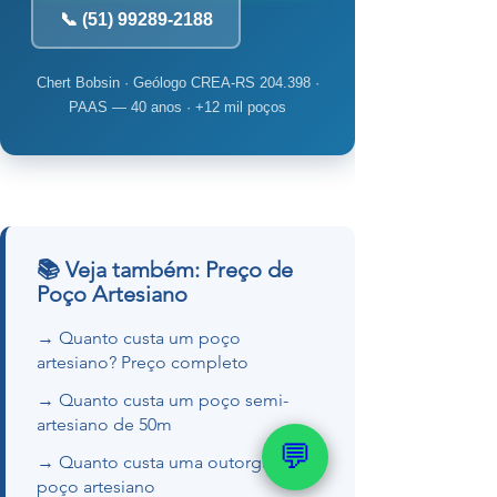
📞 (51) 99289-2188
Chert Bobsin · Geólogo CREA-RS 204.398 ·
PAAS — 40 anos · +12 mil poços
📚 Veja também: Preço de
Poço Artesiano
→ Quanto custa um poço
artesiano? Preço completo
→ Quanto custa um poço semi-
artesiano de 50m
💬
→ Quanto custa uma outorga de
poço artesiano