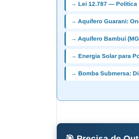
→ Lei 12.787 — Política
→ Aquífero Guarani: On
→ Aquífero Bambuí (MG
→ Energia Solar para Po
→ Bomba Submersa: D
🎯 Precisa de Ou