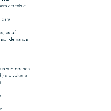
ara cereais e 
 para 
s, estufas
 maior demanda
ua subterrânea 
h) e o volume 
s:
o
r