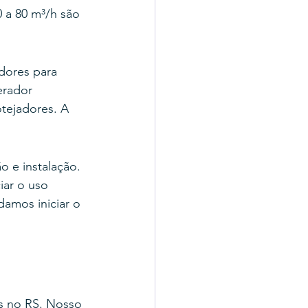
 a 80 m³/h são 
adores para 
erador 
otejadores. A 
o e instalação. 
iar o uso 
amos iniciar o 
is no RS. Nosso 