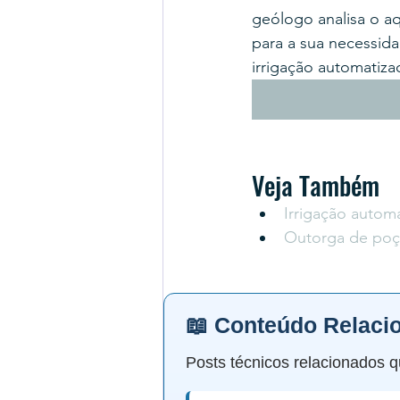
geólogo analisa o aqu
para a sua necessida
irrigação automatiz
Veja Também
Irrigação autom
Outorga de poço
📖 Conteúdo Relaci
Posts técnicos relacionados q