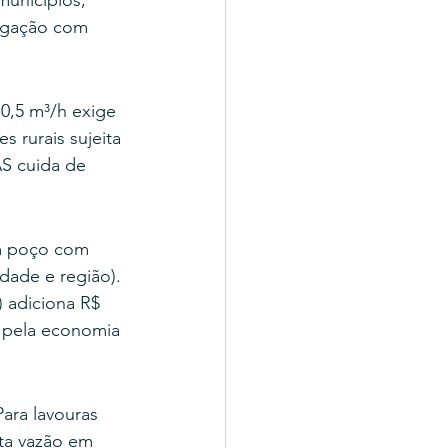
unicípios, 
rigação com 
0,5 m³/h exige 
rurais sujeita 
AS cuida de 
Um poço com 
dade e região). 
 adiciona R$ 
s pela economia 
ara lavouras 
ta vazão em 