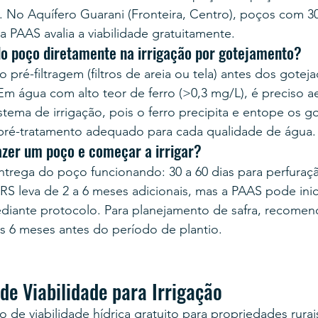
. No Aquífero Guarani (Fronteira, Centro), poços com 30
a PAAS avalia a viabilidade gratuitamente.
do poço diretamente na irrigação por gotejamento?
 pré-filtragem (filtros de areia ou tela) antes dos gotej
Em água com alto teor de ferro (>0,3 mg/L), é preciso a
stema de irrigação, pois o ferro precipita e entope os g
ré-tratamento adequado para cada qualidade de água.
azer um poço e começar a irrigar?
entrega do poço funcionando: 30 a 60 dias para perfuraçã
S leva de 2 a 6 meses adicionais, mas a PAAS pode inic
iante protocolo. Para planejamento de safra, recomend
 6 meses antes do período de plantio.
 de Viabilidade para Irrigação
o de viabilidade hídrica gratuito para propriedades rura