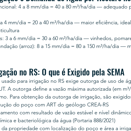
cional: 4 a 8 mm/dia = 40 a 80 m³/ha/dia — adequado p
 4 mm/dia = 20 a 40 m³/ha/dia — maior eficiência, ideal
uticultura
s: 3 a 6 mm/dia = 30 a 60 m³/ha/dia — vinhedos, pomare
nundação (arroz): 8 a 15 mm/dia = 80 a 150 m³/ha/dia —
igação no RS: O que é Exigido pela SEMA
 usado para irrigação no RS exige outorga de uso de ág
T. A outorga define a vazão máxima autorizada (em m³/
mo. Para obtenção da outorga de irrigação, são exigido
trução do poço com ART do geólogo CREA-RS
mento com resultado de vazão estável e nível dinâmic
uímica e bacteriológica da água (Portaria 888/2021)
 da propriedade com localização do poço e área a irriga