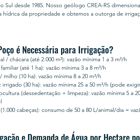
do Sul desde 1985. Nosso geólogo CREA-RS dimensiona
hídrica da propriedade e obtemos a outorga de irrigaç
Poço é Necessária para Irrigação?
al / chácara (até 2.000 m²): vazão mínima 1 a 3 m³/h
amiliar (até 1 ha): vazão mínima 3 a 8 m³/h
/ milho (10 ha): vazão mínima 8 a 20 m³/h
 irrigado (30 ha): vazão mínima 25 a 50 m³/h (pode exigi
nocultura (dessedentação + limpeza): vazão mínima 5 a 2
l
 (1.000 cabeças): consumo de 50 a 80 L/animal/dia = vaz
igação e Demanda de Água por Hectare n