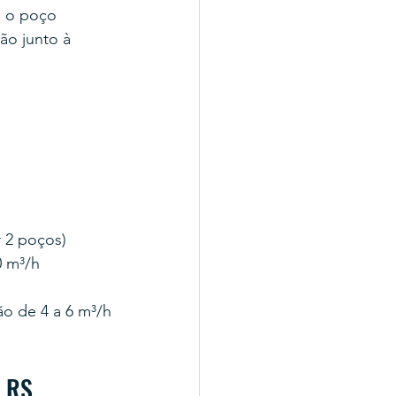
 o poço 
ão junto à 
r 2 poços)
0 m³/h 
ão de 4 a 6 m³/h
o RS