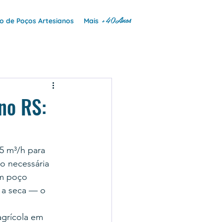
+40Anos
 de Poços Artesianos
Mais
no RS:
 5 m³/h para 
o necessária 
Um poço 
 a seca — o 
agrícola em 