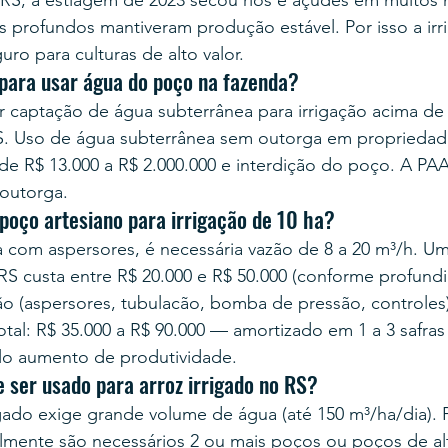
RS, a estiagem de 2023 secou rios e açudes em muitos m
s profundos mantiveram produção estável. Por isso a ir
ro para culturas de alto valor.
 para usar água do poço na fazenda?
 captação de água subterrânea para irrigação acima de 
 Uso de água subterrânea sem outorga em propriedades 
de R$ 13.000 a R$ 2.000.000 e interdição do poço. A PA
outorga.
poço artesiano para irrigação de 10 ha?
ra com aspersores, é necessária vazão de 8 a 20 m³/h. 
S custa entre R$ 20.000 e R$ 50.000 (conforme profundi
ão (aspersores, tubulacão, bomba de pressão, controles)
Total: R$ 35.000 a R$ 90.000 — amortizado em 1 a 3 safra
elo aumento de produtividade.
 ser usado para arroz irrigado no RS?
igado exige grande volume de água (até 150 m³/ha/dia). P
almente são necessários 2 ou mais poços ou poços de al