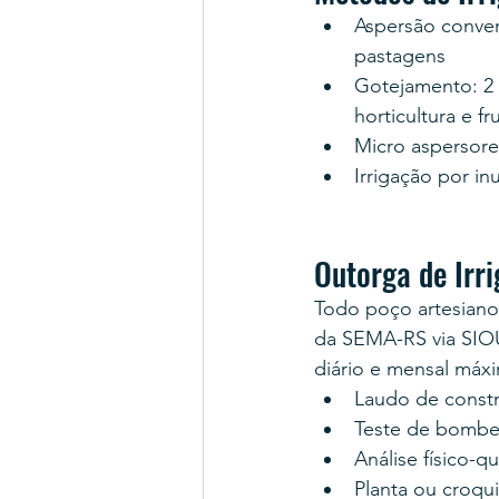
Aspersão conven
pastagens
Gotejamento: 2 a
horticultura e fr
Micro aspersore
Irrigação por i
Outorga de Irr
Todo poço artesiano
da SEMA-RS via SIOU
diário e mensal máxi
Laudo de cons
Teste de bombea
Análise físico-q
Planta ou croqui