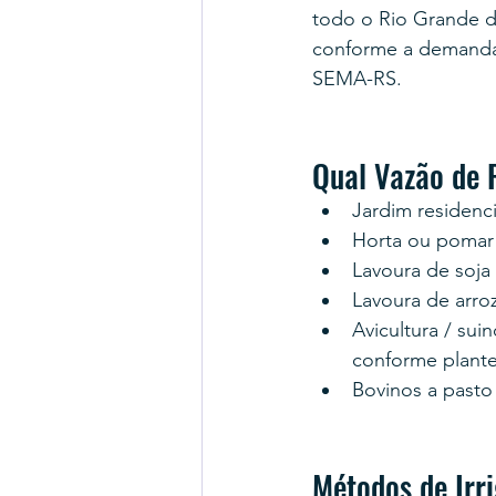
todo o Rio Grande 
conforme a demanda 
SEMA-RS.
Qual Vazão de 
Jardim residenci
Horta ou pomar f
Lavoura de soja 
Lavoura de arroz
Avicultura / sui
conforme plante
Bovinos a pasto
Métodos de Irr