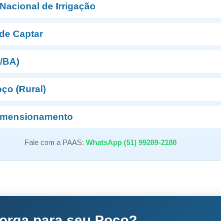
 Nacional de Irrigação
de Captar
/BA)
ço (Rural)
imensionamento
Fale com a PAAS:
WhatsApp (51) 99289-2188
torga para seu Poço?