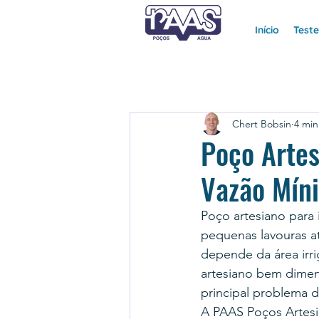
Início
Test
Chert Bobsin
4 min
Poço Artes
Vazão Mín
Poço artesiano para 
pequenas lavouras at
depende da área irr
artesiano bem dimen
principal problema 
A PAAS Poços Artesia