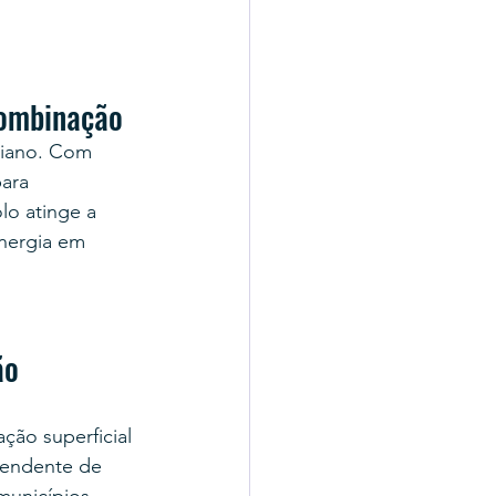
Combinação
siano. Com 
ara 
lo atinge a 
nergia em 
ão
ão superficial 
pendente de 