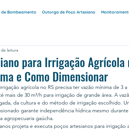
e de Bombeamento
Outorga de Poço Artesiano
Monitoramento
 de leitura
iano para Irrigação Agrícola 
ima e Como Dimensionar
irrigação agrícola no RS precisa ter vazão mínima de 3 a
é mais de 30 m³/h para irrigação de grande área. A vazã
igada, da cultura e do método de irrigação escolhido. 
sionado garante independência hídrica mesmo durante
da agropecuaria gaúcha.
nos projeta e executa poços artesianos para irrigação 