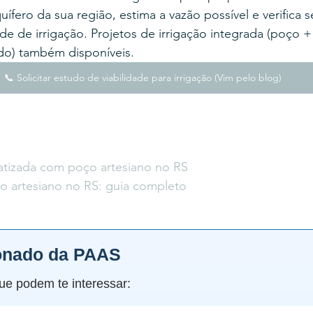
ífero da sua região, estima a vazão possível e verifica se
de de irrigação. Projetos de irrigação integrada (poço +
ado) também disponíveis.
📞 Solicitar estudo de viabilidade para irrigação (Vim pelo blog)
atizada com poço artesiano no RS
 artesiano no RS: guia completo
onado da PAAS
ue podem te interessar: