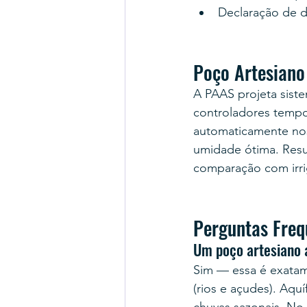
Declaração de d
Poço Artesiano
A PAAS projeta sist
controladores tempo
automaticamente nos 
umidade ótima. Resu
comparação com irr
Perguntas Freq
Um poço artesiano 
Sim — essa é exatam
(rios e açudes). Aqu