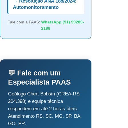
→ Resolução ANA 188/2024:
Automonitoramento
Fale com a PAAS:
WhatsApp (51) 99289-
2188
💬 Fale com um
Especialista PAAS
Geólogo Chert Bobsin (CREA-RS
204.398) e equipe técnica
respondem em até 2 horas úteis.
Atendimento RS, SC, MG, SP, BA,
GO, PR.