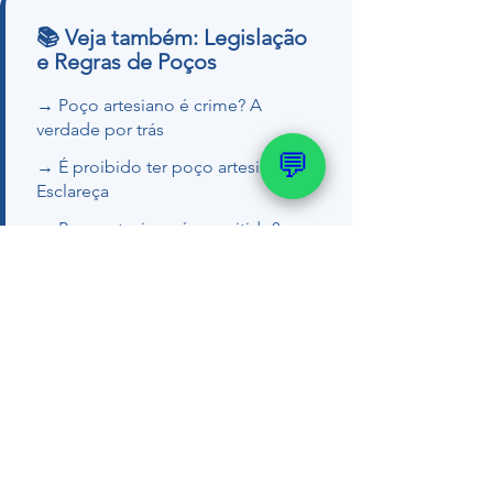
📚 Veja também: Legislação
e Regras de Poços
→ Poço artesiano é crime? A
verdade por trás
💬
→ É proibido ter poço artesiano?
Esclareça
→ Poço artesiano é permitido?
Saiba a verdade
→ É proibido ter poço no RS?
Legislação gaúcha
Quer um orçamento ou tirar dúvidas
com nosso geólogo?
💬 WhatsApp (51) 99289-
2188