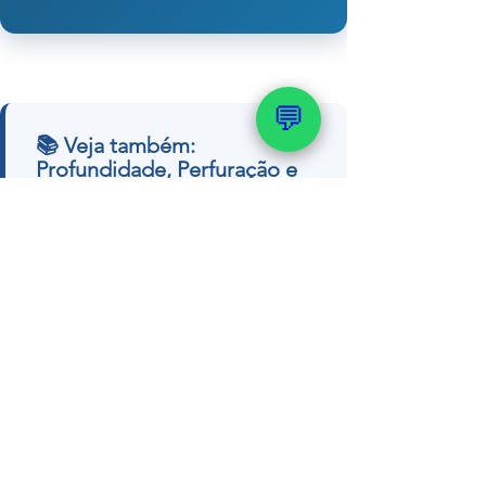
💬
📚 Veja também:
Profundidade, Perfuração e
Construção
→ Qual é a profundidade ideal de
um poço
→ Mapa potenciométrico — guia
completo
→ Guia completo pra perfurar poço
residencial
→ Como funciona um poço
artesiano