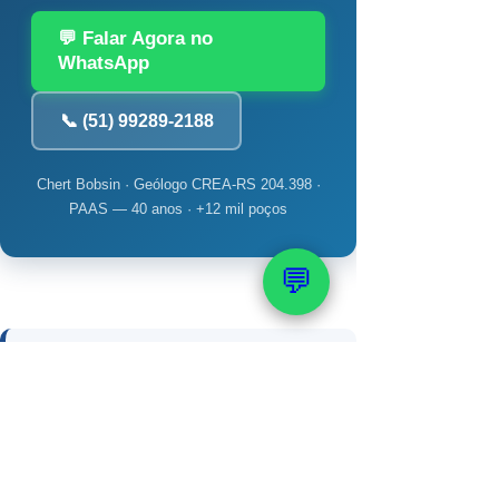
💬 Falar Agora no
WhatsApp
📞 (51) 99289-2188
Chert Bobsin · Geólogo CREA-RS 204.398 ·
PAAS — 40 anos · +12 mil poços
💬
📚 Veja também:
Profundidade, Perfuração e
Construção
→ Qual é a profundidade ideal de
um poço