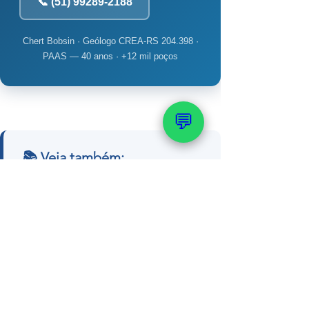
📞 (51) 99289-2188
Chert Bobsin · Geólogo CREA-RS 204.398 ·
PAAS — 40 anos · +12 mil poços
💬
📚 Veja também:
Profundidade, Perfuração e
Construção
→ Qual é a profundidade ideal de
um poço
→ Mapa potenciométrico — guia
completo
→ Guia completo pra perfurar poço
residencial