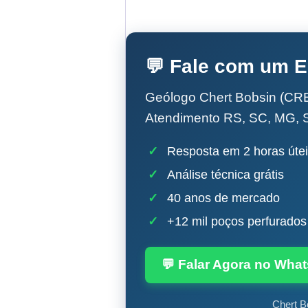
💬 Fale com um E
Geólogo Chert Bobsin (CRE
Atendimento RS, SC, MG, 
✓
Resposta em 2 horas úte
✓
Análise técnica grátis
✓
40 anos de mercado
✓
+12 mil poços perfurados
💬 Falar Agora no Wha
Chert B