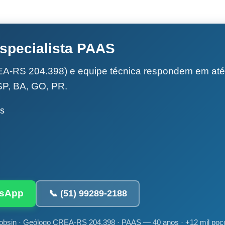
specialista PAAS
A-RS 204.398) e equipe técnica respondem em até 
SP, BA, GO, PR.
is
tsApp
📞 (51) 99289-2188
obsin · Geólogo CREA-RS 204.398 · PAAS — 40 anos · +12 mil poç