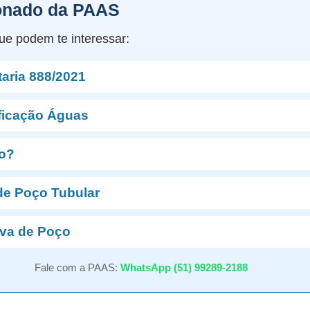
onado da PAAS
ue podem te interessar:
aria 888/2021
ficação Águas
ro?
de Poço Tubular
va de Poço
Fale com a PAAS:
WhatsApp (51) 99289-2188