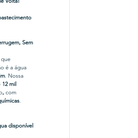
e Volta!
astecimento 
errugem, Sem 
 que 
o é a água 
im
. Nossa 
e
 12 mil 
o
, 
com
químicas
.
ua disponível 