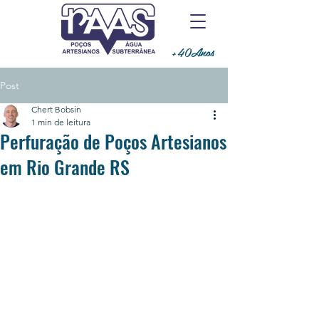
+40Anos
Post
Chert Bobsin
1 min de leitura
Perfuração de Poços Artesianos
em Rio Grande RS