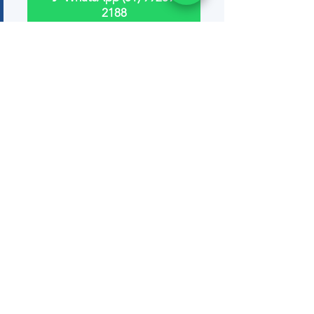
2188
📞 (51) 99289-2188
Ver tudo
Posts recentes