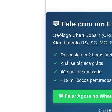
💬 Fale com um E
Geólogo Chert Bobsin (CRE
Atendimento RS, SC, MG, 
✓
Resposta em 2 horas úte
✓
Análise técnica grátis
✓
40 anos de mercado
✓
+12 mil poços perfurados
💬 Falar Agora no Wha
Chert B