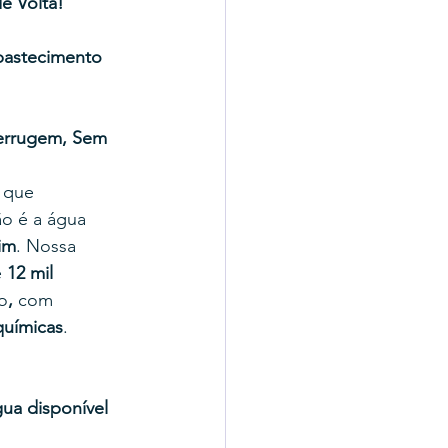
e Volta!
astecimento 
errugem, Sem 
 que 
o é a água 
im
. Nossa 
e
 12 mil 
o
, 
com
químicas
.
ua disponível 