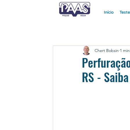
Início
Test
Chert Bobsin
1 min
Perfuraçã
RS - Saiba