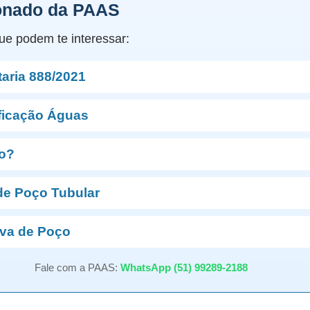
onado da PAAS
ue podem te interessar:
aria 888/2021
ficação Águas
ro?
de Poço Tubular
va de Poço
Fale com a PAAS:
WhatsApp (51) 99289-2188