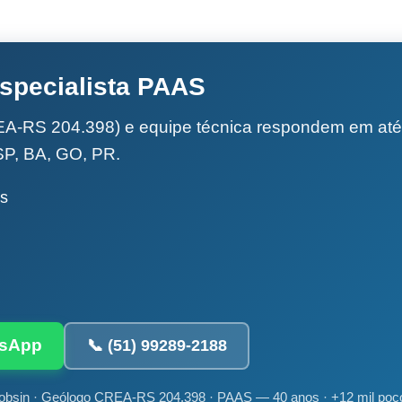
specialista PAAS
A-RS 204.398) e equipe técnica respondem em até 
SP, BA, GO, PR.
is
tsApp
📞 (51) 99289-2188
obsin · Geólogo CREA-RS 204.398 · PAAS — 40 anos · +12 mil poç