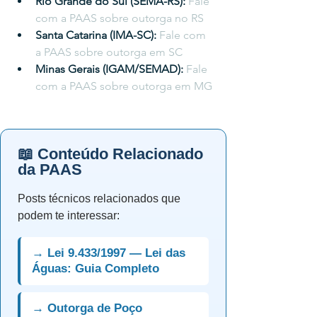
Rio Grande do Sul (SEMA-RS): 
Fale 
com a PAAS sobre outorga no RS
Santa Catarina (IMA-SC): 
Fale com 
a PAAS sobre outorga em SC
Minas Gerais (IGAM/SEMAD): 
Fale 
com a PAAS sobre outorga em MG
📖 Conteúdo Relacionado
da PAAS
Posts técnicos relacionados que
podem te interessar:
→ Lei 9.433/1997 — Lei das
Águas: Guia Completo
→ Outorga de Poço