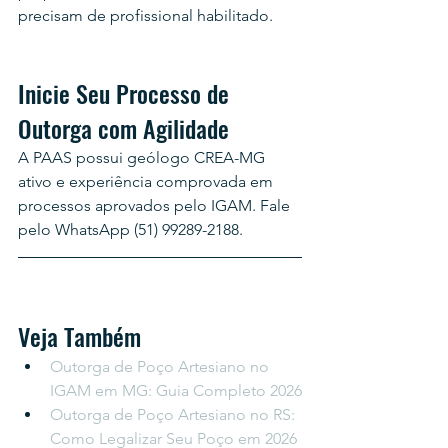
precisam de profissional habilitado.
Inicie Seu Processo de 
Outorga com Agilidade
A PAAS possui geólogo CREA-MG 
ativo e experiência comprovada em 
processos aprovados pelo IGAM. Fale 
pelo WhatsApp (51) 99289-2188.
Veja Também
Outorga de Poço Artesiano no 
IGAM em MG: Guia Completo 2026
Outorga de Poço Artesiano no RS: 
Como Legalizar Seu Poço em 2026