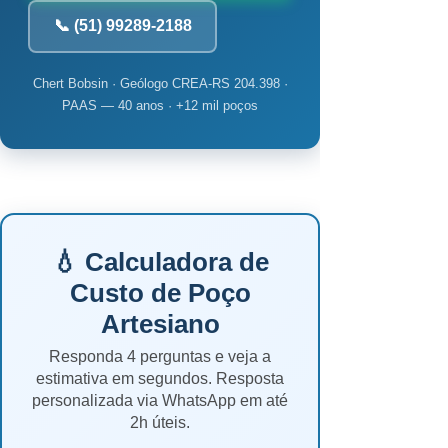
📞 (51) 99289-2188
Chert Bobsin · Geólogo CREA-RS 204.398 ·
PAAS — 40 anos · +12 mil poços
💧 Calculadora de
Custo de Poço
Artesiano
Responda 4 perguntas e veja a
estimativa em segundos. Resposta
personalizada via WhatsApp em até
2h úteis.