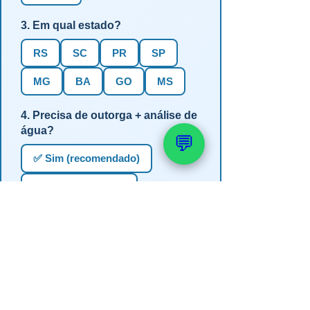
3. Em qual estado?
RS
SC
PR
SP
MG
BA
GO
MS
4. Precisa de outorga + análise de
água?
💬
✅ Sim (recomendado)
Não, só perfuração
Não sei se preciso