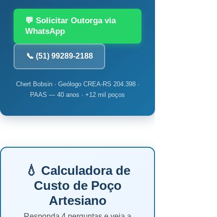
💬 Solicitar Outorga via
WhatsApp
📞 (51) 99289-2188
Chert Bobsin · Geólogo CREA-RS 204.398 ·
PAAS — 40 anos · +12 mil poços
💧 Calculadora de
Custo de Poço
Artesiano
Responda 4 perguntas e veja a