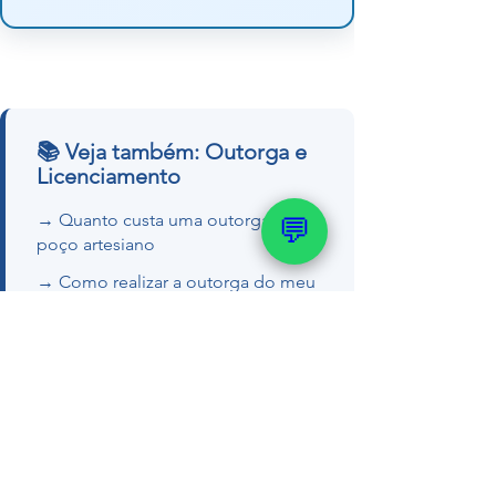
📚 Veja também: Outorga e
Licenciamento
→ Quanto custa uma outorga de
💬
poço artesiano
→ Como realizar a outorga do meu
poço
→ Outorga de poço no RS e SC —
guia completo
→ Como regularizar poço artesiano
Quer um orçamento ou tirar dúvidas