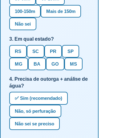
100-150m
Mais de 150m
Não sei
3. Em qual estado?
RS
SC
PR
SP
MG
BA
GO
MS
4. Precisa de outorga + análise de
água?
✅ Sim (recomendado)
Não, só perfuração
Não sei se preciso