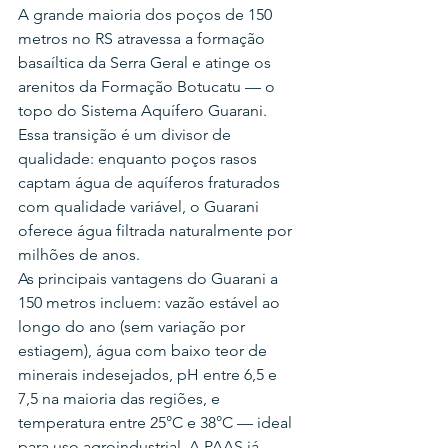
A grande maioria dos poços de 150 
metros no RS atravessa a formação 
basaíltica da Serra Geral e atinge os 
arenitos da Formação Botucatu — o 
topo do Sistema Aquífero Guarani. 
Essa transição é um divisor de 
qualidade: enquanto poços rasos 
captam água de aquíferos fraturados 
com qualidade variável, o Guarani 
oferece água filtrada naturalmente por 
milhões de anos.
As principais vantagens do Guarani a 
150 metros incluem: vazão estável ao 
longo do ano (sem variação por 
estiagem), água com baixo teor de 
minerais indesejados, pH entre 6,5 e 
7,5 na maioria das regiões, e 
temperatura entre 25°C e 38°C — ideal 
para uso agroindustrial. A PAAS já 