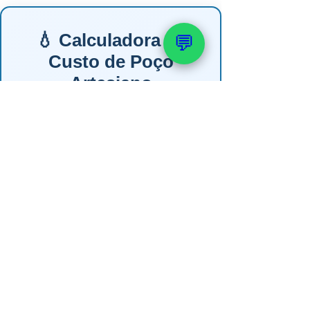
💧 Calculadora de
💬
Custo de Poço
Artesiano
Responda 4 perguntas e veja a
estimativa em segundos. Resposta
personalizada via WhatsApp em até
2h úteis.
1. Qual o uso da água?
🏠 Residencial
🏪 Comercial / Condomínio
🌾 Rural / Irrigação
🏭 Industrial