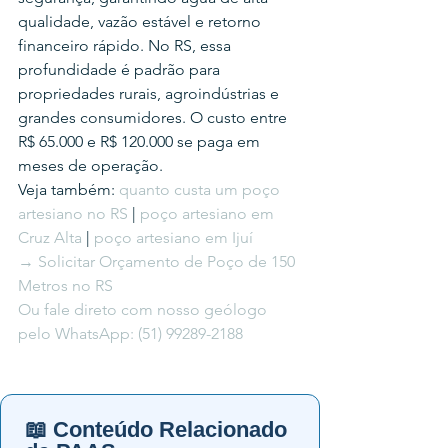
qualidade, vazão estável e retorno 
financeiro rápido. No RS, essa 
profundidade é padrão para 
propriedades rurais, agroindústrias e 
grandes consumidores. O custo entre 
R$ 65.000 e R$ 120.000 se paga em 
meses de operação.
Veja também: 
quanto custa um poço 
artesiano no RS
 | 
poço artesiano em 
Cruz Alta
 | 
poço artesiano em Ijuí
→ Solicitar Orçamento de Poço de 150 
Metros no RS
Ou fale direto com nosso geólogo 
pelo WhatsApp: (51) 99289-2188
📖 Conteúdo Relacionado