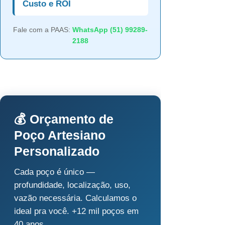
Custo e ROI
Fale com a PAAS:
WhatsApp (51) 99289-
2188
💰 Orçamento de
Poço Artesiano
Personalizado
Cada poço é único —
profundidade, localização, uso,
vazão necessária. Calculamos o
ideal pra você. +12 mil poços em
40 anos.