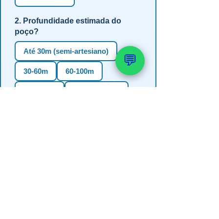
2. Profundidade estimada do
poço?
Até 30m (semi-artesiano)
💬
30-60m
60-100m
100-150m
Mais de 150m
Não sei
3. Em qual estado?
RS
SC
PR
SP
MG
BA
GO
MS
4. Precisa de outorga + análise de
água?