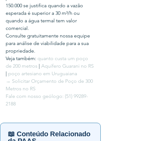
150.000 se justifica quando a vazão 
esperada é superior a 30 m³/h ou 
quando a água termal tem valor 
comercial.
Consulte gratuitamente nossa equipe 
para análise de viabilidade para a sua 
propriedade.
Veja também: 
quanto custa um poço 
de 200 metros
 | 
Aquífero Guarani no RS
| 
poço artesiano em Uruguaiana
→ Solicitar Orçamento de Poço de 300 
Metros no RS
Fale com nosso geólogo: (51) 99289-
2188
📖 Conteúdo Relacionado
da PAAS