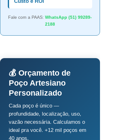
Custo e ROI
Fale com a PAAS:
WhatsApp (51) 99289-
2188
💰 Orçamento de
Poço Artesiano
Personalizado
Cada poço é único —
profundidade, localização, uso,
vazão necessária. Calculamos o
ideal pra você. +12 mil poços em
40 anos.