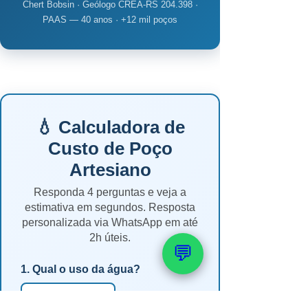
Chert Bobsin · Geólogo CREA-RS 204.398 ·
PAAS — 40 anos · +12 mil poços
💧 Calculadora de
Custo de Poço
Artesiano
Responda 4 perguntas e veja a
estimativa em segundos. Resposta
personalizada via WhatsApp em até
2h úteis.
💬
1. Qual o uso da água?
🏠 Residencial