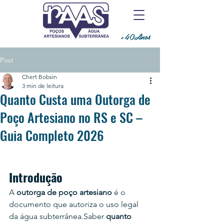
+40Anos
Post
Chert Bobsin
3 min de leitura
Quanto Custa uma Outorga de
Poço Artesiano no RS e SC –
Guia Completo 2026
Introdução
A 
outorga de poço artesiano
 é o 
documento que autoriza o uso legal 
da água subterrânea.Saber 
quanto 