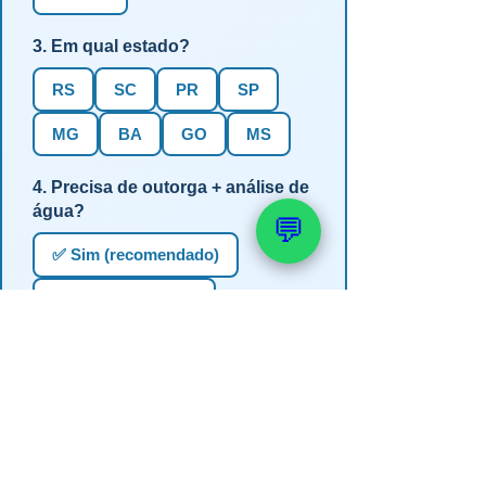
3. Em qual estado?
RS
SC
PR
SP
MG
BA
GO
MS
4. Precisa de outorga + análise de
água?
💬
✅ Sim (recomendado)
Não, só perfuração
Não sei se preciso