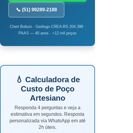
📞 (51) 99289-2188
Chert Bobsin · Geólogo CREA-RS 204.398 ·
PAAS — 40 anos · +12 mil poços
💧 Calculadora de
Custo de Poço
Artesiano
Responda 4 perguntas e veja a
estimativa em segundos. Resposta
personalizada via WhatsApp em até
2h úteis.