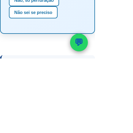
Não, só perfuração
Não sei se preciso
💬
📚 Veja também: Outorga e
Licenciamento
→ Quanto custa uma outorga de
poço artesiano
→ Como realizar a outorga do meu
poço
→ Outorga de poço no RS e SC —
guia completo