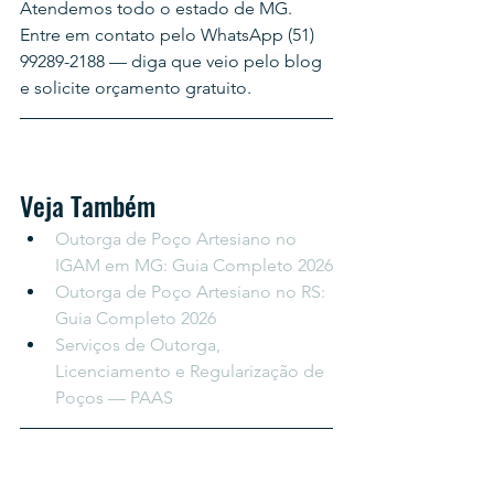
Atendemos todo o estado de MG. 
Entre em contato pelo WhatsApp (51) 
99289-2188 — diga que veio pelo blog 
e solicite orçamento gratuito.
Veja Também
Outorga de Poço Artesiano no 
IGAM em MG: Guia Completo 2026
Outorga de Poço Artesiano no RS: 
Guia Completo 2026
Serviços de Outorga, 
Licenciamento e Regularização de 
Poços — PAAS