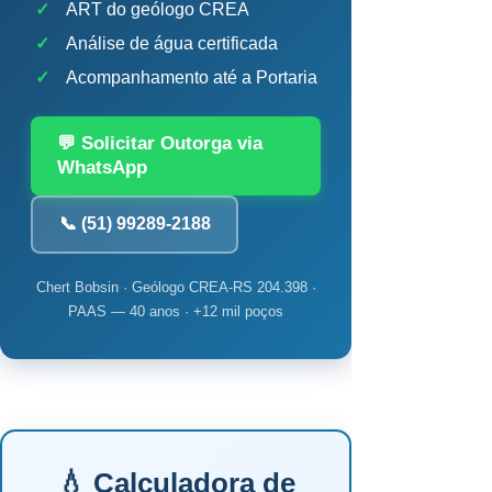
✓
ART do geólogo CREA
✓
Análise de água certificada
✓
Acompanhamento até a Portaria
💬 Solicitar Outorga via
WhatsApp
📞 (51) 99289-2188
Chert Bobsin · Geólogo CREA-RS 204.398 ·
PAAS — 40 anos · +12 mil poços
💧 Calculadora de