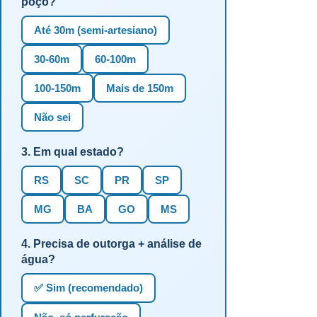
poço?
Até 30m (semi-artesiano)
30-60m
60-100m
100-150m
Mais de 150m
Não sei
3. Em qual estado?
RS
SC
PR
SP
MG
BA
GO
MS
4. Precisa de outorga + análise de
água?
✅ Sim (recomendado)