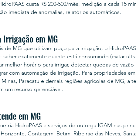
HidroPAAS custa R$ 200-500/mês, medição a cada 15 min,
ão imediata de anomalias, relatórios automáticos.
a Irrigação em MG
is de MG que utilizam poço para irrigação, o HidroPAAS
al: saber exatamente quanto está consumindo (evitar ult
car melhor horário para irrigar, detectar quedas de vazão (
grar com automação de irrigação. Para propriedades em
 Minas, Paracatu e demais regiões agrícolas de MG, a te
m um recurso gerenciável.
tende em MG
metria HidroPAAS e serviços de outorga IGAM nas princi
rizonte, Contagem, Betim, Ribeirão das Neves, Santa Lu