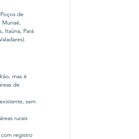
(Poços de 
, Muriaé, 
 Itaúna, Pará 
Valadares).
drão, mas é 
reas de 
existente, sem 
reas rurais 
com registro 