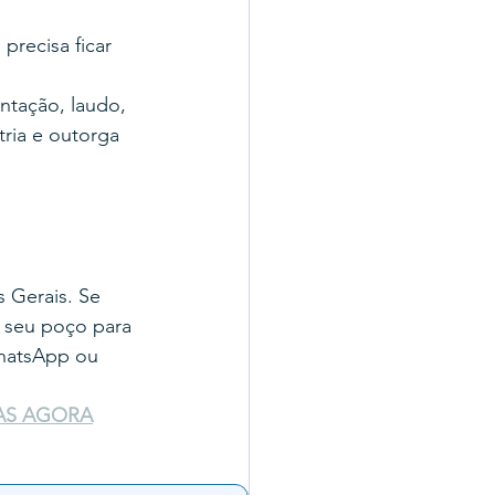
precisa ficar 
tação, laudo, 
ria e outorga 
 Gerais. Se 
 seu poço para 
WhatsApp ou 
AS AGORA