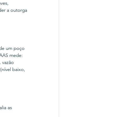
ves, 
er a outorga 
 de um poço 
PAAS mede: 
, vazão 
nível baixo, 
lia as 