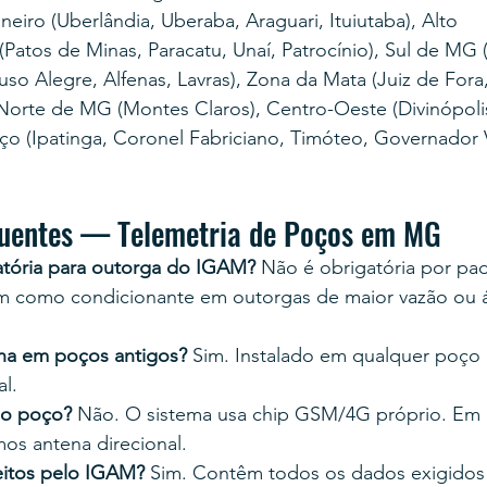
neiro (Uberlândia, Uberaba, Araguari, Ituiutaba), Alto 
Patos de Minas, Paracatu, Unaí, Patrocínio), Sul de MG 
uso Alegre, Alfenas, Lavras), Zona da Mata (Juiz de Fora
Norte de MG (Montes Claros), Centro-Oeste (Divinópolis,
ço (Ipatinga, Coronel Fabriciano, Timóteo, Governador 
quentes — Telemetria de Poços em MG
gatória para outorga do IGAM?
 Não é obrigatória por pa
m como condicionante em outorgas de maior vazão ou á
na em poços antigos?
 Sim. Instalado em qualquer poço 
al.
no poço?
 Não. O sistema usa chip GSM/4G próprio. Em á
mos antena direcional.
ceitos pelo IGAM?
 Sim. Contêm todos os dados exigidos 