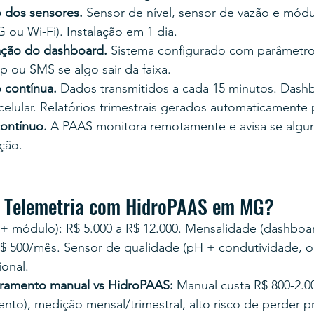
o dos sensores.
 Sensor de nível, sensor de vazão e módu
ou Wi-Fi). Instalação em 1 dia.
ação do dashboard.
 Sistema configurado com parâmetro
 ou SMS se algo sair da faixa.
 contínua.
 Dados transmitidos a cada 15 minutos. Dashb
elular. Relatórios trimestrais gerados automaticamente
ontínuo.
 A PAAS monitora remotamente e avisa se algu
ção.
a Telemetria com HidroPAAS em MG?
 + módulo): R$ 5.000 a R$ 12.000. Mensalidade (dashboar
 R$ 500/mês. Sensor de qualidade (pH + condutividade, o
ional.
ramento manual vs HidroPAAS:
 Manual custa R$ 800-2.0
nto), medição mensal/trimestral, alto risco de perder p