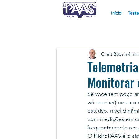
Início
Test
Chert Bobsin
4 min
Telemetri
Monitorar 
Se você tem poço ar
vai receber) uma co
estático, nível din
com medições em cam
frequentemente resu
O HidroPAAS é o sis