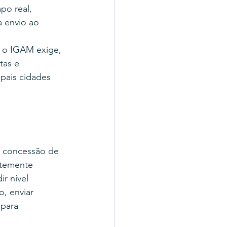
po real, 
 envio ao 
 o IGAM exige, 
tas e 
pais cidades 
a concessão de 
ntemente 
r nível 
, enviar 
 para 