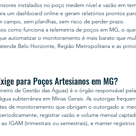
ensores instalados no poço medem nível e vazão em tem
ra um dashboard online e geram relatórios prontos para
m campo, sem planilhas, sem risco de perder prazo.
mos como funciona a telemetria de poços em MG, o que
que automatizar o monitoramento é mais barato que mul
atende Belo Horizonte, Região Metropolitana e as princi
xige para Poços Artesianos em MG?
ineiro de Gestão das Águas) é o órgão responsável pel
água subterrânea em Minas Gerais. As outorgas freque
tes de monitoramento que obrigam o outorgado a: medi
periodicamente, registrar vazão e volume mensal captado
 ao IGAM (trimestrais ou semestrais), e manter registros