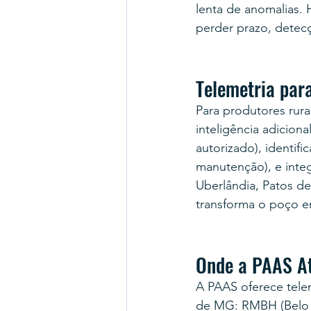
lenta de anomalias. 
perder prazo, detecç
Telemetria par
Para produtores rura
inteligência adicion
autorizado), identifi
manutenção), e inte
Uberlândia, Patos de
transforma o poço e
Onde a PAAS A
A PAAS oferece tele
de MG: RMBH (Belo Ho