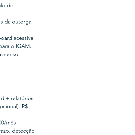
lo de 
s da outorga. 
oard acessível 
 para o IGAM.
m sensor 
d + relatórios 
pcional): R$ 
00/mês 
razo, detecção 