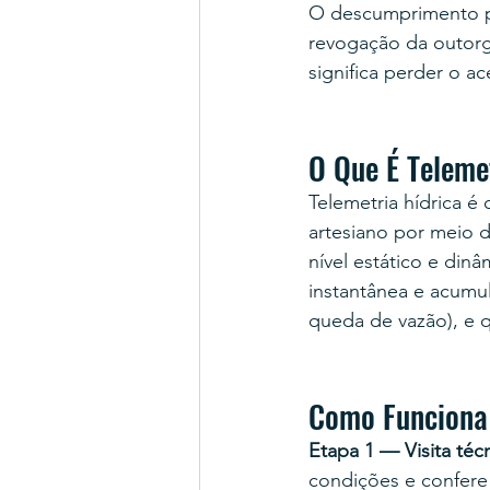
O descumprimento po
revogação da outorg
significa perder o a
O Que É Teleme
Telemetria hídrica 
artesiano por meio 
nível estático e din
instantânea e acumul
queda de vazão), e q
Como Funciona
Etapa 1 — Visita téc
condições e confere