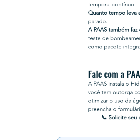
temporal contínuo 
Quanto tempo leva a
parado.
A PAAS também faz 
teste de bombeament
como pacote integr
Fale com a PA
A PAAS instala o Hi
você tem outorga co
otimizar o uso da á
preencha o formulár
📞 Solicite se