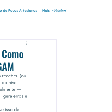
+40Anos
 de Poços Artesianos
Mais
: Como
IGAM
 recebeu (ou 
do nível 
ualmente — 
 gera erros e 
e isso de 