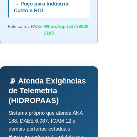
→ Poço para Indústria:
Custo e ROI
Fale com a PAAS:
WhatsApp (51) 99289-
2188
📡 Atenda Exigências
de Telemetria
(HIDROPAAS)
Sistema próprio que atende ANA
188, DAEE 6.987, IGAM 12 e
demais portarias estaduais.
Hardware industrial + plataforma