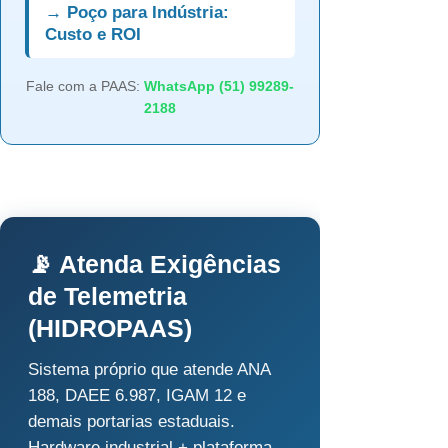
→ Poço para Indústria:
Custo e ROI
Fale com a PAAS:
WhatsApp (51) 99289-
2188
📡 Atenda Exigências
de Telemetria
(HIDROPAAS)
Sistema próprio que atende ANA
188, DAEE 6.987, IGAM 12 e
demais portarias estaduais.
Hardware industrial + plataforma