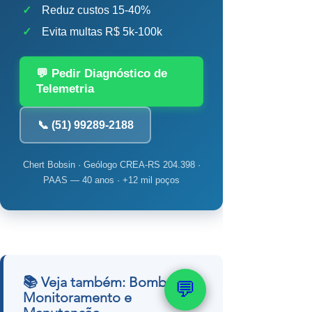
✓
Reduz custos 15-40%
✓
Evita multas R$ 5k-100k
💬 Pedir Diagnóstico de
Telemetria
📞 (51) 99289-2188
Chert Bobsin · Geólogo CREA-RS 204.398 ·
PAAS — 40 anos · +12 mil poços
📚 Veja também: Bomba,
💬
Monitoramento e