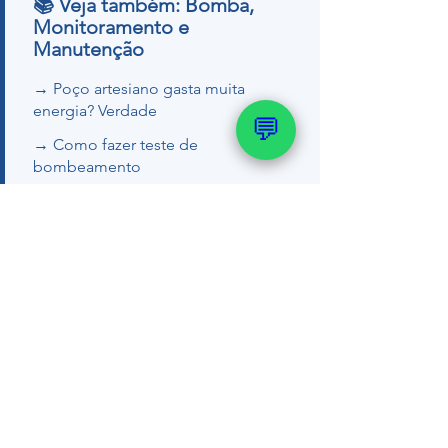
📚 Veja também: Bomba,
Monitoramento e
Manutenção
→ Poço artesiano gasta muita
energia? Verdade
💬
→ Como fazer teste de
bombeamento
→ Sensor de nível pra poço
artesiano
→ Como medir o nível do poço
Quer um orçamento ou tirar dúvidas
com nosso geólogo?
💬 WhatsApp (51) 99289-
2188