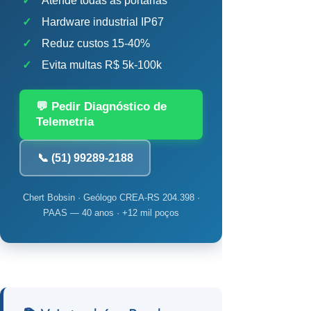
✓
Atende todas as portarias
✓
Hardware industrial IP67
✓
Reduz custos 15-40%
✓
Evita multas R$ 5k-100k
💬 Pedir Diagnóstico de
Telemetria
📞 (51) 99289-2188
Chert Bobsin · Geólogo CREA-RS 204.398 ·
PAAS — 40 anos · +12 mil poços