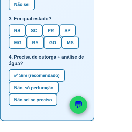
Não sei
3. Em qual estado?
RS
SC
PR
SP
MG
BA
GO
MS
4. Precisa de outorga + análise de
água?
✅ Sim (recomendado)
Não, só perfuração
Não sei se preciso
💬