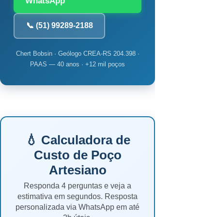
WhatsApp
📞 (51) 99289-2188
Chert Bobsin · Geólogo CREA-RS 204.398 ·
PAAS — 40 anos · +12 mil poços
💧 Calculadora de
Custo de Poço
Artesiano
Responda 4 perguntas e veja a
estimativa em segundos. Resposta
personalizada via WhatsApp em até