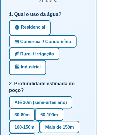
2h úteis.
1. Qual o uso da água?
🏠 Residencial
🏪 Comercial / Condomínio
🌾 Rural / Irrigação
🏭 Industrial
2. Profundidade estimada do
poço?
Até 30m (semi-artesiano)
30-60m
60-100m
100-150m
Mais de 150m