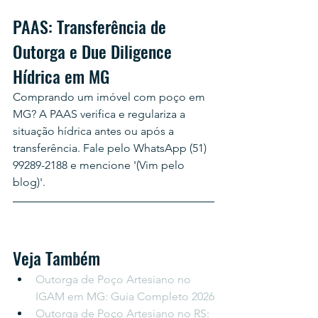
PAAS: Transferência de 
Outorga e Due Diligence 
Hídrica em MG
Comprando um imóvel com poço em 
MG? A PAAS verifica e regulariza a 
situação hídrica antes ou após a 
transferência. Fale pelo WhatsApp (51) 
99289-2188 e mencione '(Vim pelo 
blog)'.
Veja Também
Outorga de Poço Artesiano no 
IGAM em MG: Guia Completo 2026
Outorga de Poço Artesiano no RS: 