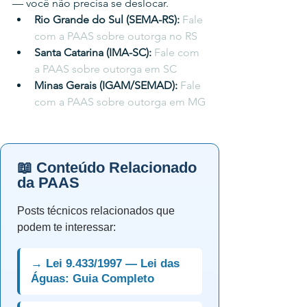
— você não precisa se deslocar.
Rio Grande do Sul (SEMA-RS): 
Fale 
com a PAAS sobre outorga no RS
Santa Catarina (IMA-SC): 
Fale com 
a PAAS sobre outorga em SC
Minas Gerais (IGAM/SEMAD): 
Fale 
com a PAAS sobre outorga em MG
📖 Conteúdo Relacionado
da PAAS
Posts técnicos relacionados que
podem te interessar:
→ Lei 9.433/1997 — Lei das
Águas: Guia Completo