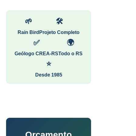
🌱
🛠
Rain Bird
Projeto Completo
✅
🌍
Geólogo CREA-RS
Todo o RS
⭐
Desde 1985
Orçamento