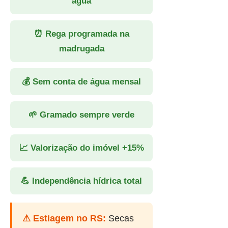
água
⏰ Rega programada na
madrugada
💰 Sem conta de água mensal
🌱 Gramado sempre verde
📈 Valorização do imóvel +15%
💪 Independência hídrica total
⚠ Estiagem no RS:
Secas