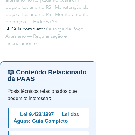
poço artesiano no RS
 | 
Manutenção de 
poço artesiano no RS
 | 
Monitoramento 
de poços — HidroPAAS
📌 Guia completo: 
Outorga de Poço 
Artesiano — Regularização e 
Licenciamento
📖 Conteúdo Relacionado
da PAAS
Posts técnicos relacionados que
podem te interessar:
→ Lei 9.433/1997 — Lei das
Águas: Guia Completo