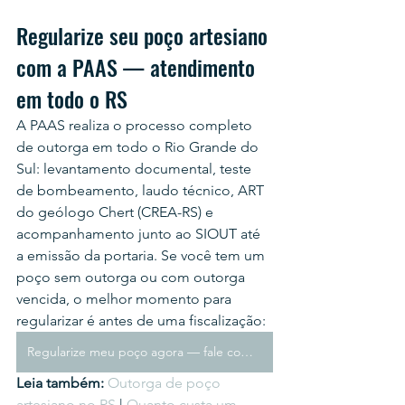
Regularize seu poço artesiano 
com a PAAS — atendimento 
em todo o RS
A PAAS realiza o processo completo 
de outorga em todo o Rio Grande do 
Sul: levantamento documental, teste 
de bombeamento, laudo técnico, ART 
do geólogo Chert (CREA-RS) e 
acompanhamento junto ao SIOUT até 
a emissão da portaria. Se você tem um 
poço sem outorga ou com outorga 
vencida, o melhor momento para 
regularizar é antes de uma fiscalização:
Regularize meu poço agora — fale com geólogo (Vim pelo blog)
Leia também: 
Outorga de poço 
artesiano no RS
 | 
Quanto custa um 