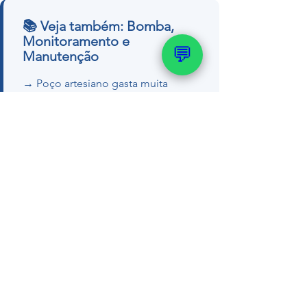
📚 Veja também: Bomba,
Monitoramento e
💬
Manutenção
→ Poço artesiano gasta muita
energia? Verdade
→ Sensor de nível pra poço
artesiano
→ Como medir o nível do poço
Quer um orçamento ou tirar dúvidas
com nosso geólogo?
💬 WhatsApp (51) 99289-
2188