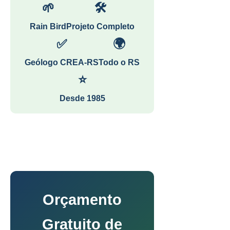
🌱
🛠
Rain Bird
Projeto Completo
✅
🌍
Geólogo CREA-RS
Todo o RS
⭐
Desde 1985
Orçamento
Gratuito de