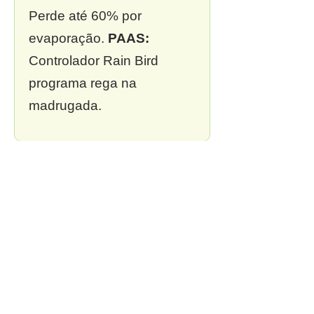
Perde até 60% por
evaporação.
PAAS:
Controlador Rain Bird
programa rega na
madrugada.
❌ 3. Sem outorga
Multa de R$ 13 mil a R$ 2
milhões.
PAAS:
Outorga
incluída em todo projeto.