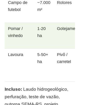
Campo de
~7.000
Rotores
futebol
m²
Pomar /
1-20
Gotejamento
vinhedo
ha
Lavoura
5-50+
Pivô /
ha
carretel
Incluso:
Laudo hidrogeológico,
perfuração, teste de vazão,
outorga SEMA-RS, projeto