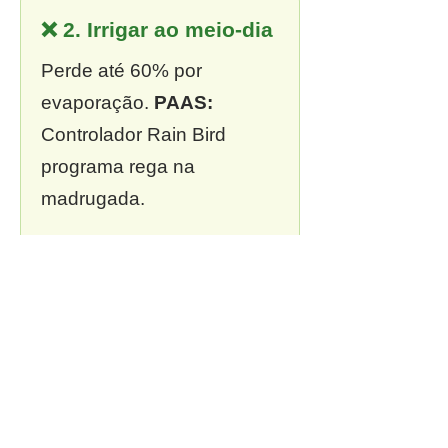
❌ 2. Irrigar ao meio-dia
Perde até 60% por
evaporação.
PAAS:
Controlador Rain Bird
programa rega na
madrugada.
❌ 3. Sem outorga
Multa de R$ 13 mil a R$ 2
milhões.
PAAS:
Outorga
incluída em todo projeto.