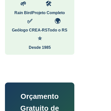
🌱
🛠
Rain Bird
Projeto Completo
✅
🌍
Geólogo CREA-RS
Todo o RS
⭐
Desde 1985
Orçamento
Gratuito de