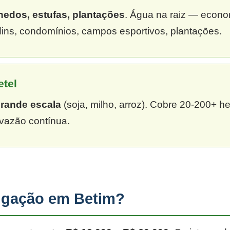
hedos, estufas, plantações
. Água na raiz — econ
dins, condomínios, campos esportivos, plantações.
etel
grande escala
(soja, milho, arroz). Cobre 20-200+ h
vazão contínua.
rigação em Betim?