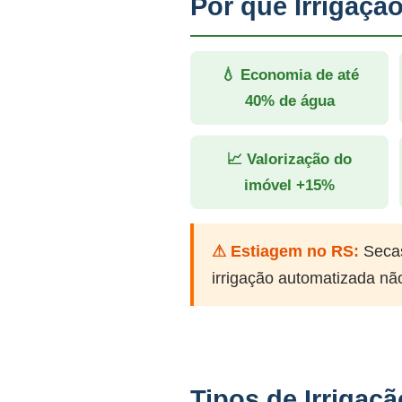
Por que Irrigaç
💧 Economia de até
40% de água
📈 Valorização do
imóvel +15%
⚠ Estiagem no RS:
Secas
irrigação automatizada nã
Tipos de Irrigaç