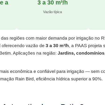
e a
3 a 30 m³/h
l
Vazão típica
 das regiões com maior demanda por irrigação no 
l
oferecendo vazão de
3 a 30 m³/h
, a PAAS projeta
Betim. Aplicações na região:
Jardins, condomínios
e mais econômica e confiável para irrigação — sem 
mação Rain Bird, eficiência hídrica superior a 90%.