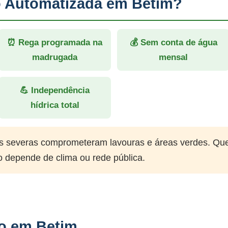
ão Automatizada em Betim?
⏰ Rega programada na
💰 Sem conta de água
madrugada
mensal
💪 Independência
hídrica total
 severas comprometeram lavouras e áreas verdes. Qu
o depende de clima ou rede pública.
ão em Betim