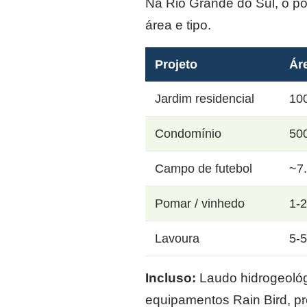
Na Rio Grande do Sul, o p
área e tipo.
Projeto
Ár
Jardim residencial
10
Condomínio
50
Campo de futebol
~7
Pomar / vinhedo
1-
Lavoura
5-
Incluso:
Laudo hidrogeológi
equipamentos Rain Bird, p