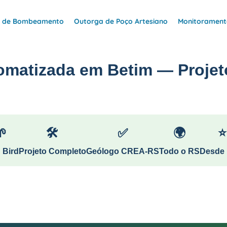
e de Bombeamento
Outorga de Poço Artesiano
Monitoramento
omatizada em Betim — Projet
🌱
🛠
✅
🌍
⭐
 Bird
Projeto Completo
Geólogo CREA-RS
Todo o RS
Desde 