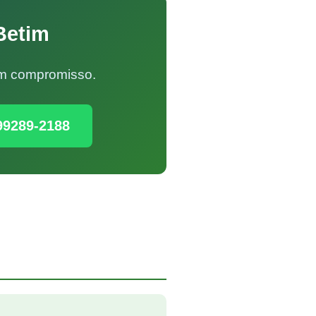
Betim
Sem compromisso.
99289-2188