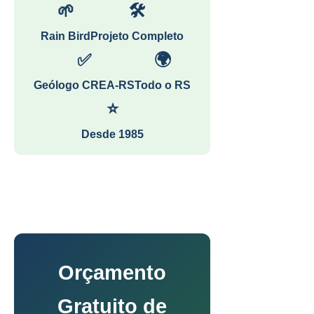
🌱
🛠
Rain Bird
Projeto Completo
✅
🌍
Geólogo CREA-RS
Todo o RS
⭐
Desde 1985
Orçamento
Gratuito de