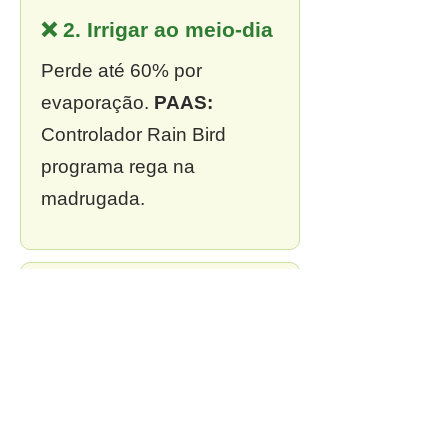
❌ 2. Irrigar ao meio-dia
Perde até 60% por
evaporação.
PAAS:
Controlador Rain Bird
programa rega na
madrugada.
❌ 3. Sem outorga
Multa de R$ 13 mil a R$ 2
milhões.
PAAS:
Outorga
incluída em todo projeto.