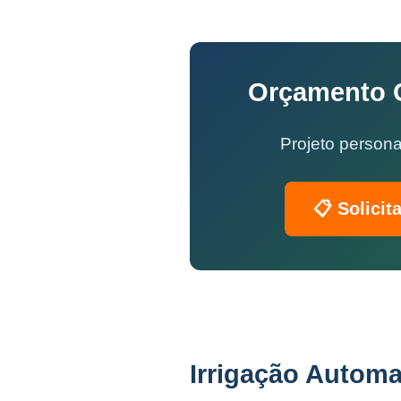
Orçamento G
Projeto persona
📋 Solicit
Irrigação Automa