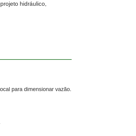
rojeto hidráulico,
local para dimensionar vazão.
.