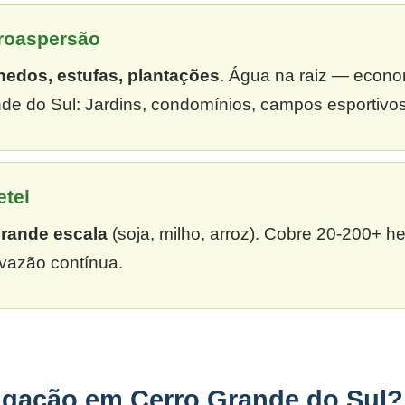
croaspersão
hedos, estufas, plantações
. Água na raiz — econ
de do Sul: Jardins, condomínios, campos esportivos
etel
grande escala
(soja, milho, arroz). Cobre 20-200+ h
vazão contínua.
rigação em Cerro Grande do Sul?