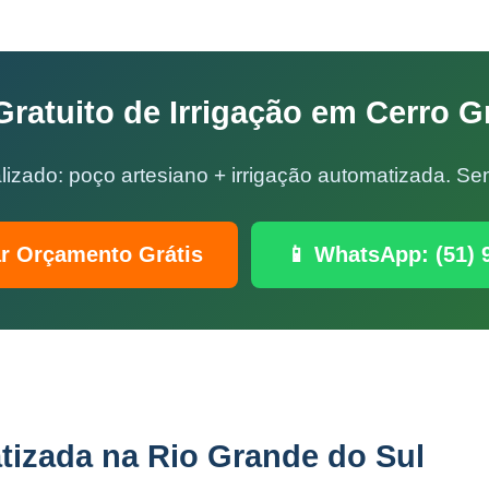
ratuito de Irrigação em Cerro G
lizado: poço artesiano + irrigação automatizada. 
ar Orçamento Grátis
📱 WhatsApp: (51) 
tizada na Rio Grande do Sul