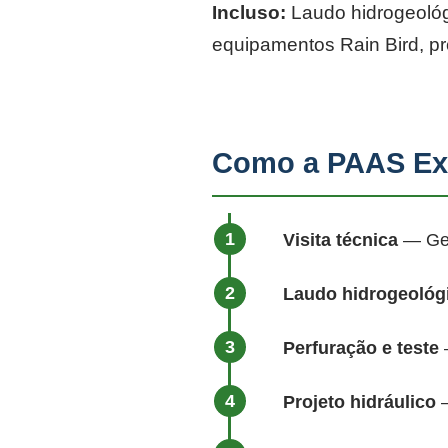
Incluso:
Laudo hidrogeológi
equipamentos Rain Bird, p
Como a PAAS Exe
Visita técnica
— Geól
Laudo hidrogeológ
Perfuração e teste
—
Projeto hidráulico
—