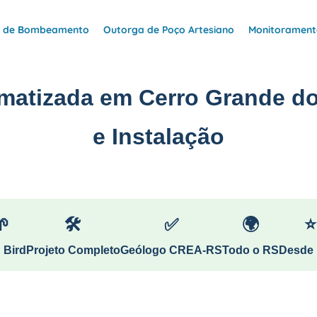
e de Bombeamento
Outorga de Poço Artesiano
Monitoramento
omatizada em Cerro Grande do
e Instalação
🌱
🛠
✅
🌍
⭐
 Bird
Projeto Completo
Geólogo CREA-RS
Todo o RS
Desde 