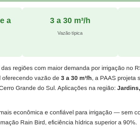
e a
3 a 30 m³/h
l
Vazão típica
 das regiões com maior demanda por irrigação no 
l
oferecendo vazão de
3 a 30 m³/h
, a PAAS projeta
Cerro Grande do Sul. Aplicações na região:
Jardins
e mais econômica e confiável para irrigação — sem 
mação Rain Bird, eficiência hídrica superior a 90%.