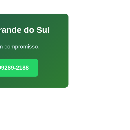
rande do Sul
Sem compromisso.
99289-2188