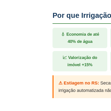
Por que Irrigaç
💧 Economia de até
40% de água
📈 Valorização do
imóvel +15%
⚠ Estiagem no RS:
Secas
irrigação automatizada nã