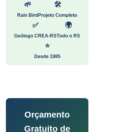
🌱
🛠
Rain Bird
Projeto Completo
✅
🌍
Geólogo CREA-RS
Todo o RS
⭐
Desde 1985
Orçamento
Gratuito de