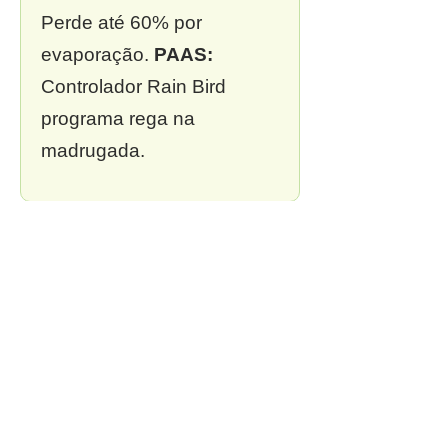
Perde até 60% por
evaporação.
PAAS:
Controlador Rain Bird
programa rega na
madrugada.
❌ 3. Sem outorga
Multa de R$ 13 mil a R$ 2
milhões.
PAAS:
Outorga
incluída em todo projeto.