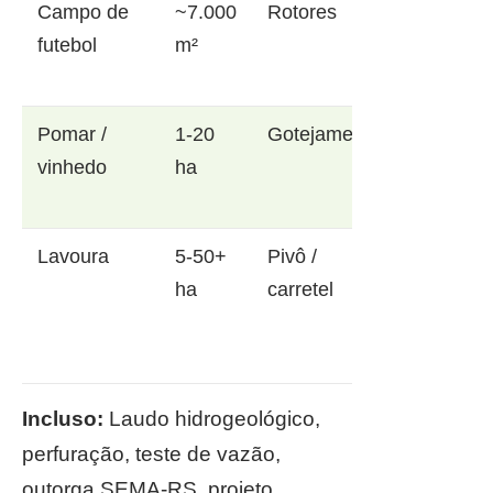
Campo de
~7.000
Rotores
futebol
m²
Pomar /
1-20
Gotejamento
vinhedo
ha
Lavoura
5-50+
Pivô /
ha
carretel
Incluso:
Laudo hidrogeológico,
perfuração, teste de vazão,
outorga SEMA-RS, projeto