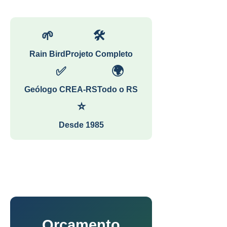
🌱
🛠
Rain Bird
Projeto Completo
✅
🌍
Geólogo CREA-RS
Todo o RS
⭐
Desde 1985
Orçamento