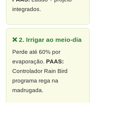
integrados.
❌ 2. Irrigar ao meio-dia
Perde até 60% por
evaporação.
PAAS:
Controlador Rain Bird
programa rega na
madrugada.
❌ 3. Sem outorga
Multa de R$ 13 mil a R$ 2