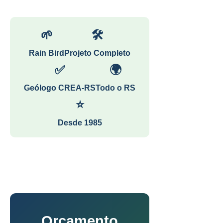
🌱
🛠
Rain Bird
Projeto Completo
✅
🌍
Geólogo CREA-RS
Todo o RS
⭐
Desde 1985
Orçamento