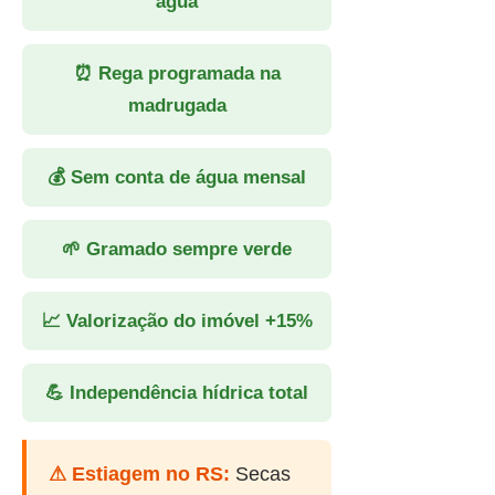
água
⏰ Rega programada na
madrugada
💰 Sem conta de água mensal
🌱 Gramado sempre verde
📈 Valorização do imóvel +15%
💪 Independência hídrica total
⚠ Estiagem no RS:
Secas