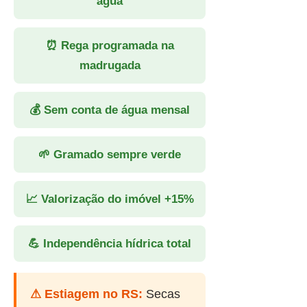
água
⏰ Rega programada na
madrugada
💰 Sem conta de água mensal
🌱 Gramado sempre verde
📈 Valorização do imóvel +15%
💪 Independência hídrica total
⚠ Estiagem no RS:
Secas