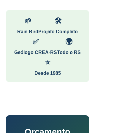
🌱
🛠
Rain Bird
Projeto Completo
✅
🌍
Geólogo CREA-RS
Todo o RS
⭐
Desde 1985
Orçamento