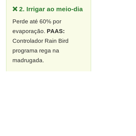
❌ 2. Irrigar ao meio-dia
Perde até 60% por
evaporação.
PAAS:
Controlador Rain Bird
programa rega na
madrugada.
❌ 3. Sem outorga
Multa de R$ 13 mil a R$ 2
milhões.
PAAS:
Outorga
incluída em todo projeto.