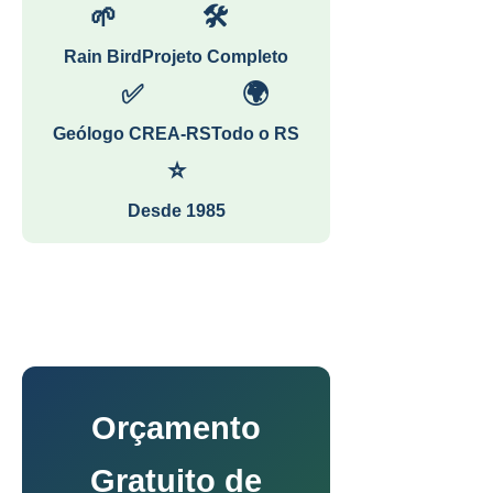
🌱
🛠
Rain Bird
Projeto Completo
✅
🌍
Geólogo CREA-RS
Todo o RS
⭐
Desde 1985
Orçamento
Gratuito de