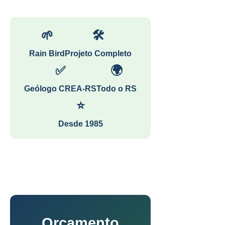
🌱
🛠
Rain Bird
Projeto Completo
✅
🌍
Geólogo CREA-RS
Todo o RS
⭐
Desde 1985
Orçamento