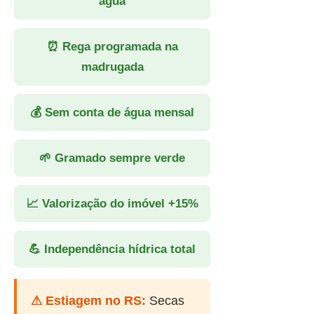
água
⏰ Rega programada na
madrugada
💰 Sem conta de água mensal
🌱 Gramado sempre verde
📈 Valorização do imóvel +15%
💪 Independência hídrica total
⚠ Estiagem no RS:
Secas