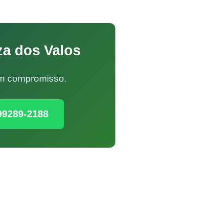
za dos Valos
Sem compromisso.
99289-2188