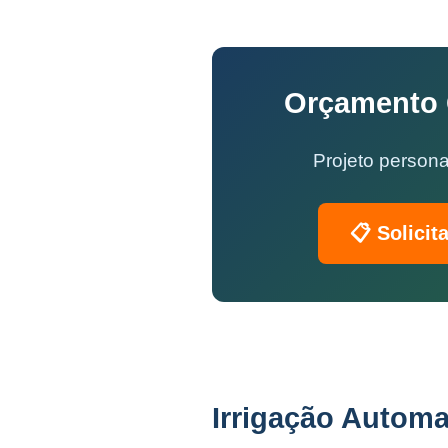
Orçamento G
Projeto persona
📋 Solicit
Irrigação Automa