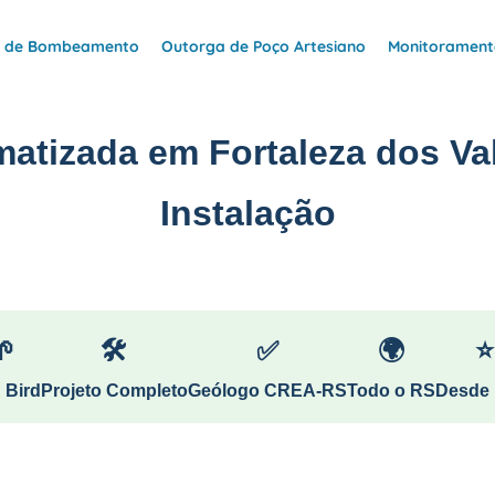
e de Bombeamento
Outorga de Poço Artesiano
Monitoramento
matizada em Fortaleza dos Va
Instalação
🌱
🛠
✅
🌍
⭐
 Bird
Projeto Completo
Geólogo CREA-RS
Todo o RS
Desde 