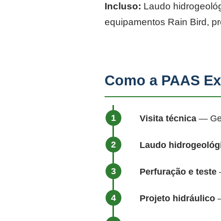
Incluso:
Laudo hidrogeológi
equipamentos Rain Bird, p
Como a PAAS Exe
Visita técnica
— Geól
Laudo hidrogeológ
Perfuração e teste
—
Projeto hidráulico
—