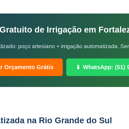
ratuito de Irrigação em Fortale
lizado: poço artesiano + irrigação automatizada. 
ar Orçamento Grátis
📱 WhatsApp: (51) 
tizada na Rio Grande do Sul