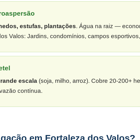
croaspersão
hedos, estufas, plantações
. Água na raiz — econ
os Valos: Jardins, condomínios, campos esportivos,
etel
grande escala
(soja, milho, arroz). Cobre 20-200+ h
vazão contínua.
igação em Fortaleza dos Valos?