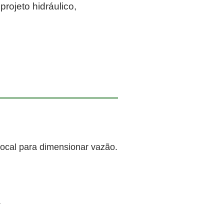
rojeto hidráulico,
local para dimensionar vazão.
.