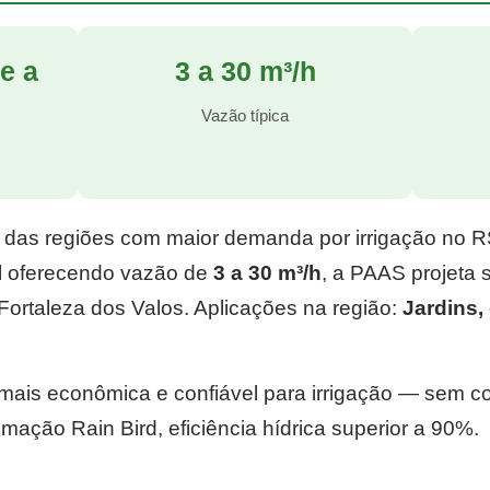
e a
3 a 30 m³/h
l
Vazão típica
 das regiões com maior demanda por irrigação no 
l
oferecendo vazão de
3 a 30 m³/h
, a PAAS projeta
ortaleza dos Valos. Aplicações na região:
Jardins
e mais econômica e confiável para irrigação — sem 
mação Rain Bird, eficiência hídrica superior a 90%.