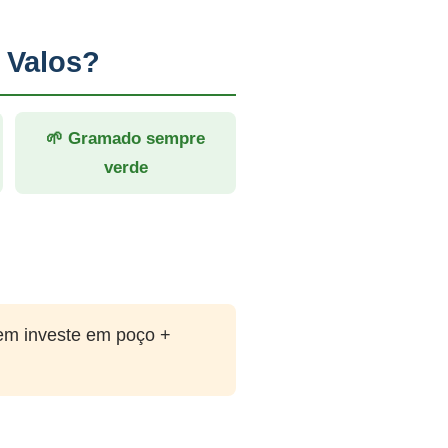
 Valos?
🌱 Gramado sempre
verde
em investe em poço +