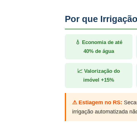
Por que Irrigaçã
💧 Economia de até
40% de água
📈 Valorização do
imóvel +15%
⚠ Estiagem no RS:
Secas
irrigação automatizada nã