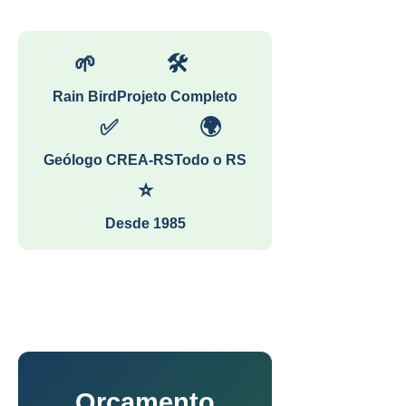
🌱
🛠
Rain Bird
Projeto Completo
✅
🌍
Geólogo CREA-RS
Todo o RS
⭐
Desde 1985
Orçamento