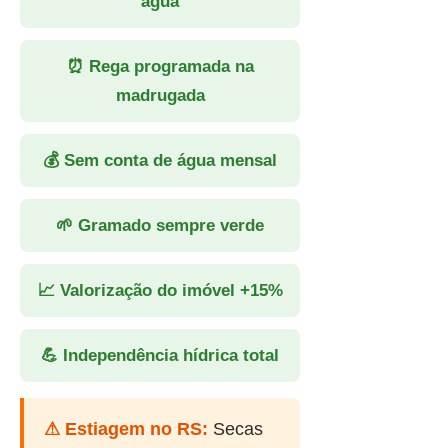
água
⏰ Rega programada na
madrugada
💰 Sem conta de água mensal
🌱 Gramado sempre verde
📈 Valorização do imóvel +15%
💪 Independência hídrica total
⚠ Estiagem no RS:
Secas