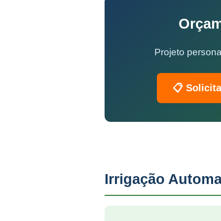
Orçam
Projeto persona
📋 Solicit
Irrigação Automa