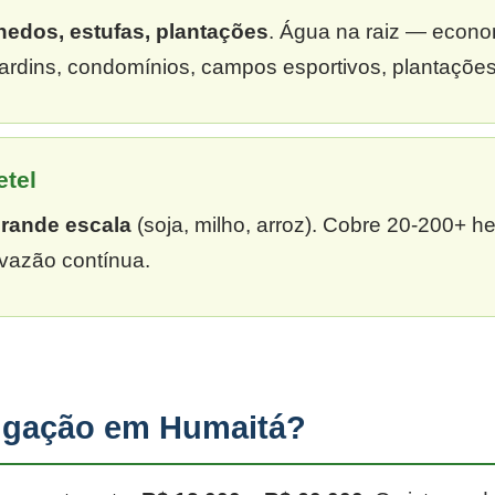
hedos, estufas, plantações
. Água na raiz — econ
ardins, condomínios, campos esportivos, plantações
etel
grande escala
(soja, milho, arroz). Cobre 20-200+ h
vazão contínua.
rigação em Humaitá?