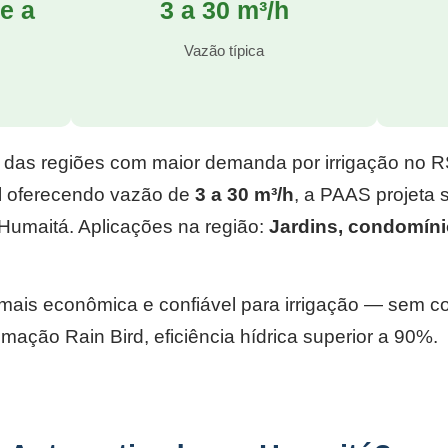
e a
3 a 30 m³/h
l
Vazão típica
 das regiões com maior demanda por irrigação no 
l
oferecendo vazão de
3 a 30 m³/h
, a PAAS projeta
Humaitá. Aplicações na região:
Jardins, condomíni
e mais econômica e confiável para irrigação — sem 
mação Rain Bird, eficiência hídrica superior a 90%.