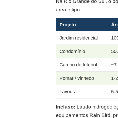
Na Rio Grande do Sul, o p
área e tipo.
Projeto
Ár
Jardim residencial
10
Condomínio
50
Campo de futebol
~7
Pomar / vinhedo
1-
Lavoura
5-
Incluso:
Laudo hidrogeológi
equipamentos Rain Bird, p