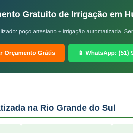
ento Gratuito de Irrigação em H
lizado: poço artesiano + irrigação automatizada. 
ar Orçamento Grátis
📱 WhatsApp: (51) 
tizada na Rio Grande do Sul