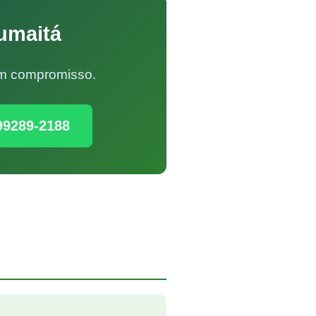
umaitá
Sem compromisso.
99289-2188