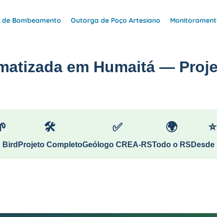
e de Bombeamento
Outorga de Poço Artesiano
Monitoramento
matizada em Humaitá — Proje
🌱
🛠
✅
🌍
⭐
 Bird
Projeto Completo
Geólogo CREA-RS
Todo o RS
Desde 