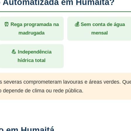
ão Automatizada em Humaitá?
⏰ Rega programada na
💰 Sem conta de água
madrugada
mensal
💪 Independência
hídrica total
 severas comprometeram lavouras e áreas verdes. Qu
o depende de clima ou rede pública.
ão em Humaitá