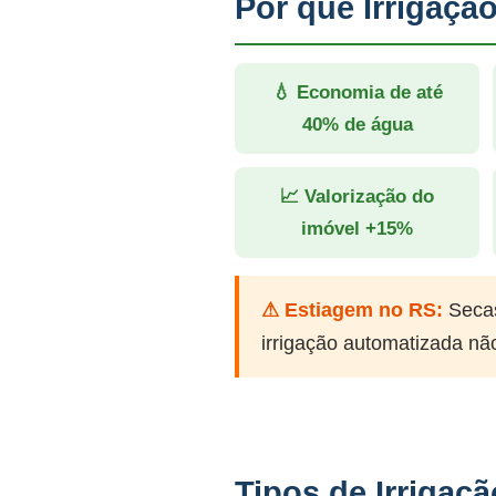
Por que Irrigaç
💧 Economia de até
40% de água
📈 Valorização do
imóvel +15%
⚠ Estiagem no RS:
Secas
irrigação automatizada nã
Tipos de Irrigaç